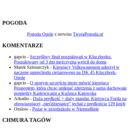
POGODA
Pogoda Opole
z serwisu
TwojaPogoda.pl
KOMENTARZE
gapcio
-
Szczęśliwy finał poszukiwań w Kluczborku.
Poszukiwany od 3 dni mężczyzna wrócił do domu
Marek Szlosarczyk
-
Kierujący Volkswagenem uderzył w
naczepę samochodu ciężarowego na DK 45 Kluczbork-
Opole
gapcio
-
O sporym szczęściu może mówić kierująca
Peugeotem, która chcąc uniknąć zderzenia z sarną dachowała
pomiędzy Karłowicami a Kuźnicą Katowską
Arkadio
-
Duża prędkość = duży mandat. Kierowca Forda na
obowiązującej „pięćdziesiątce” jechał z prędkością 129 km/h
Onslow
-
Pożar w przedszkolu w Niemodlinie
CHMURA TAGÓW