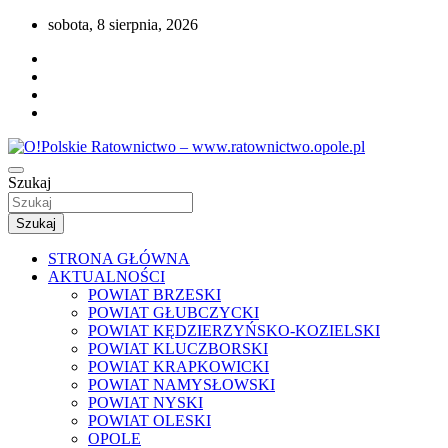
Przejdź
sobota, 8 sierpnia, 2026
do
treści
Portal opolskiego i polskiego ratownictwa.
Szukaj
O!Polskie Ratownictwo –
www.ratownictwo.opole.pl
Szukaj
STRONA GŁÓWNA
AKTUALNOŚCI
POWIAT BRZESKI
POWIAT GŁUBCZYCKI
POWIAT KĘDZIERZYŃSKO-KOZIELSKI
POWIAT KLUCZBORSKI
POWIAT KRAPKOWICKI
POWIAT NAMYSŁOWSKI
POWIAT NYSKI
POWIAT OLESKI
OPOLE