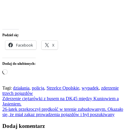
Podziel się:
Facebook
X
Dodaj do ulubionych:
Wczytywanie…
Tagi:
działania
,
policja
,
Strzelce Opolskie
,
wypadek
,
zderzenie
trzech pojazdów
Nawigacja
Zderzenie ciężarówki z busem na DK45 między Kuniowiem a
Jasieniem.
wpisu
26-latek przekroczył prędkość w terenie zabudowanym. Okazało
się, że miał zakaz prowadzenia pojazdów i był poszukiwany
Dodaj komentarz