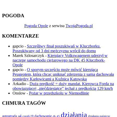
POGODA
Pogoda Opole
z serwisu
TwojaPogoda.pl
KOMENTARZE
gapcio
-
Szczęśliwy finał poszukiwań w Kluczborku.
Poszukiwany od 3 dni mężczyzna wrócił do domu
Marek Szlosarczyk
-
Kierujący Volkswagenem uderzył w
naczepę samochodu ciężarowego na DK 45 Kluczbork-
Opole
gapcio
-
O sporym szczęściu może mówić kierująca
Peugeotem, która chcąc uniknąć zderzenia z sarną dachowała
pomiędzy Karłowicami a Kuźnicą Katowską
Arkadio
-
Duża prędkość = duży mandat. Kierowca Forda na
obowiązującej „pięćdziesiątce” jechał z prędkością 129 km/h
Onslow
-
Pożar w przedszkolu w Niemodlinie
CHMURA TAGÓW
działania
autostrada a4
dachowanie
covid-19
działania gaśnicze
dk 45