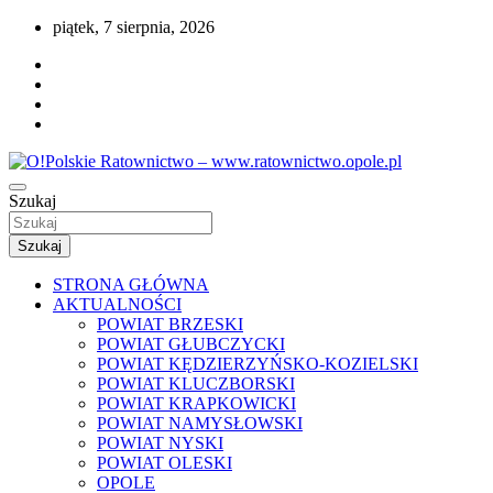
Przejdź
piątek, 7 sierpnia, 2026
do
treści
Portal opolskiego i polskiego ratownictwa.
Szukaj
O!Polskie Ratownictwo –
www.ratownictwo.opole.pl
Szukaj
STRONA GŁÓWNA
AKTUALNOŚCI
POWIAT BRZESKI
POWIAT GŁUBCZYCKI
POWIAT KĘDZIERZYŃSKO-KOZIELSKI
POWIAT KLUCZBORSKI
POWIAT KRAPKOWICKI
POWIAT NAMYSŁOWSKI
POWIAT NYSKI
POWIAT OLESKI
OPOLE