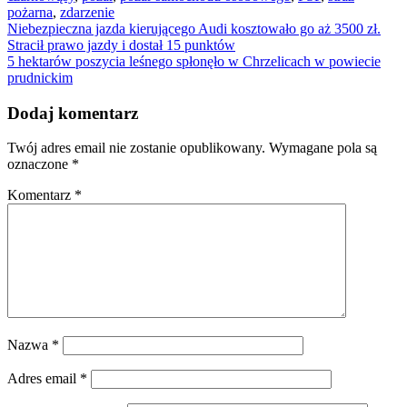
pożarna
,
zdarzenie
Nawigacja
Niebezpieczna jazda kierującego Audi kosztowało go aż 3500 zł.
Stracił prawo jazdy i dostał 15 punktów
wpisu
5 hektarów poszycia leśnego spłonęło w Chrzelicach w powiecie
prudnickim
Dodaj komentarz
Twój adres email nie zostanie opublikowany.
Wymagane pola są
oznaczone
*
Komentarz
*
Nazwa
*
Adres email
*