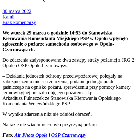
30 marca 2022
Kamil
Brak komentarzy
We wtorek 29 marca o godzinie 14:53 do Stanowiska
Kierowania Komendanta Miejskiego PSP w Opolu wpłynęło
zgłoszenie o pożarze samochodu osobowego w Opolu-
Czarnowąsach.
Do zdarzenia zadysponowano dwa zastępy straży pożarnej z JRG 2
Opole i OSP Opole-Czarnowąsy.
– Działania jednostek ochrony przeciwpożarowej polegały na:
zabezpieczeniu miejsca zdarzenia, podaniu jednego prądu
gaśniczego na ognisko pożaru, sprawdzeniu przy pomocy kamery
termowizyjnej pojazdu objętego pożarem – kpt.
Arkadiusz Fulneczek ze Stanowiska Kierowania Opolskiego
Komendanta Wojewódzkiego PSP.
W wyniku zdarzenia nikt nie odniósł obrażeń.
Na razie nie wiadomo co było przyczyną pożaru.
Foto:
Air Photo Opole
i
OSP Czarnowąsy