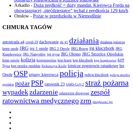
Arkadio
-
Duża prędkość = duży mandat. Kierowca Forda na
obowiązującej „pięćdziesiątce” jechał z prędkością 129 km/h
Onslow
-
Pożar w przedszkolu w Niemodlinie
CHMURA TAGÓW
działania
autostrada a4
dachowanie
covid-19
działania gaśnicze
dk 45
JRG
jrg kluczbork
jrg 1 opole
JRG 2 Opole
JRG Brzeg
JRG
hems opole
JRG Olesno
JRG Strzelce Opolskie
Krapkowice
jrg nysa
JRG Namysłów
kolizja
koronawirus
kmp opole
kpp brzeg
KPP
kpp kluczbork
kpp krapkowice
lotnicze pogotowie ratunkowe
lpr
Nysa
kpp strzelce opolskie
Kędzierzyn-Koźle
policja
OSP
pijany kierowca
Opole
policja kluczbork
policja strzelce
straż pożarna
PSP
pożar
ratownik 23
opolskie
SARS-CoV-2
zdarzenie
wypadek
zespół
zdarzenie drogowe
ratownictwa medycznego
zrm
śmigłowiec lpr