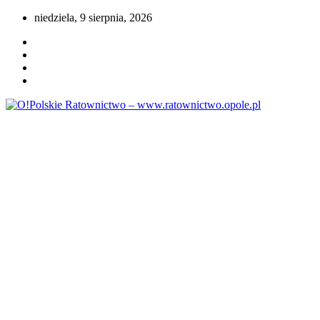
Przejdź
niedziela, 9 sierpnia, 2026
do
treści
Portal opolskiego i polskiego ratownictwa.
O!Polskie Ratownictwo –
www.ratownictwo.opole.pl