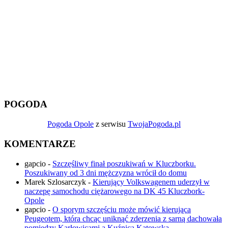
POGODA
Pogoda Opole
z serwisu
TwojaPogoda.pl
KOMENTARZE
gapcio
-
Szczęśliwy finał poszukiwań w Kluczborku.
Poszukiwany od 3 dni mężczyzna wrócił do domu
Marek Szlosarczyk
-
Kierujący Volkswagenem uderzył w
naczepę samochodu ciężarowego na DK 45 Kluczbork-
Opole
gapcio
-
O sporym szczęściu może mówić kierująca
Peugeotem, która chcąc uniknąć zderzenia z sarną dachowała
pomiędzy Karłowicami a Kuźnicą Katowską