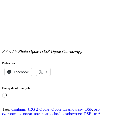
Foto: Air Photo Opole i OSP Opole-Czarnowąsy
Podziel się:
Facebook
X
Dodaj do ulubionych:
Wczytywanie…
Tagi:
działania
,
JRG 2 Opole
,
Opole-Czarnowąsy
,
OSP
,
osp
czarnowąsy
,
pożar
,
pożar samochodu osobowego
,
PSP
,
straż