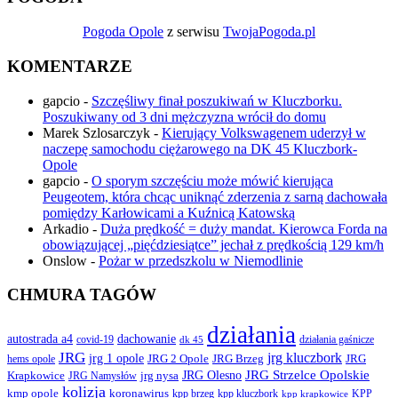
Pogoda Opole
z serwisu
TwojaPogoda.pl
KOMENTARZE
gapcio
-
Szczęśliwy finał poszukiwań w Kluczborku.
Poszukiwany od 3 dni mężczyzna wrócił do domu
Marek Szlosarczyk
-
Kierujący Volkswagenem uderzył w
naczepę samochodu ciężarowego na DK 45 Kluczbork-
Opole
gapcio
-
O sporym szczęściu może mówić kierująca
Peugeotem, która chcąc uniknąć zderzenia z sarną dachowała
pomiędzy Karłowicami a Kuźnicą Katowską
Arkadio
-
Duża prędkość = duży mandat. Kierowca Forda na
obowiązującej „pięćdziesiątce” jechał z prędkością 129 km/h
Onslow
-
Pożar w przedszkolu w Niemodlinie
CHMURA TAGÓW
działania
autostrada a4
dachowanie
covid-19
działania gaśnicze
dk 45
JRG
jrg kluczbork
jrg 1 opole
JRG 2 Opole
JRG Brzeg
JRG
hems opole
JRG Olesno
JRG Strzelce Opolskie
Krapkowice
jrg nysa
JRG Namysłów
kolizja
koronawirus
kmp opole
kpp brzeg
KPP
kpp kluczbork
kpp krapkowice