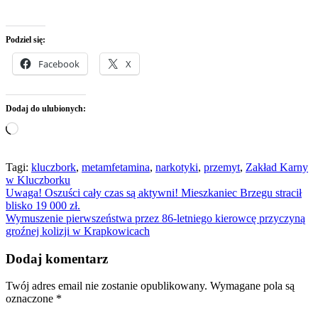
Podziel się:
Facebook
X
Dodaj do ulubionych:
Wczytywanie…
Tagi:
kluczbork
,
metamfetamina
,
narkotyki
,
przemyt
,
Zakład Karny
w Kluczborku
Nawigacja
Uwaga! Oszuści cały czas są aktywni! Mieszkaniec Brzegu stracił
blisko 19 000 zł.
wpisu
Wymuszenie pierwszeństwa przez 86-letniego kierowcę przyczyną
groźnej kolizji w Krapkowicach
Dodaj komentarz
Twój adres email nie zostanie opublikowany.
Wymagane pola są
oznaczone
*