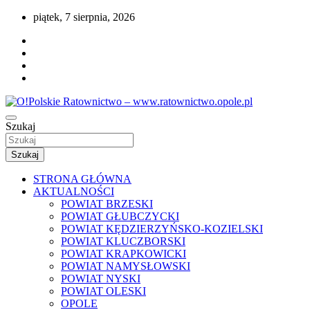
Przejdź
piątek, 7 sierpnia, 2026
do
treści
Portal opolskiego i polskiego ratownictwa.
Szukaj
O!Polskie Ratownictwo –
www.ratownictwo.opole.pl
Szukaj
STRONA GŁÓWNA
AKTUALNOŚCI
POWIAT BRZESKI
POWIAT GŁUBCZYCKI
POWIAT KĘDZIERZYŃSKO-KOZIELSKI
POWIAT KLUCZBORSKI
POWIAT KRAPKOWICKI
POWIAT NAMYSŁOWSKI
POWIAT NYSKI
POWIAT OLESKI
OPOLE