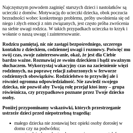
Najczęstszym powodem zaginięć starszych dzieci i nastolatków są
ucieczki z domów. Motywacją do ucieczki dziecka, obok poczucia
bezradności wobec konkretnego problemu, próby uwolnienia się od
niego i złych emocji z nim związanych, jest często próba zwrócenia
na siebie uwagi rodzica. W takich przypadkach ucieczka to krzyk i
wołanie o naszą uwagę i zainteresowanie.
Rodzicu pamiętaj, nic nie zastąpi bezpośredniego, szczerego
kontaktu z dzieckiem, codziennej uwagi i rozmowy. Poświęć mu
swój czas, swoje zainteresowanie, okaż, że jest dla Ciebie
bardzo ważne. Rozmawiaj ze swoim dzieckiem i bądź uważnym
słuchaczem. Wykorzystaj wakacyjny czas na zacieśnienie więzi
rodzinnych, na poprawę relacji zaburzonych w ferworze
codziennych obowiązków. Rodzicielstwo to przywilej ale i
również ogromna odpowiedzialność. Nie zawiedź swojego
dziecka, nie pozwól aby Twoją rolę przejął ktoś inny – grupa
rówieśnicza, czy przypadkowo poznane przez Twoje dziecko
osoby.
Poniżej przypominamy wskazówki, których przestrzeganie
ustrzeże dzieci przed niepotrzebną tragedią:
małego dziecka nie zostawiaj bez opieki osoby dorosłej w
domu czy na podwórku;