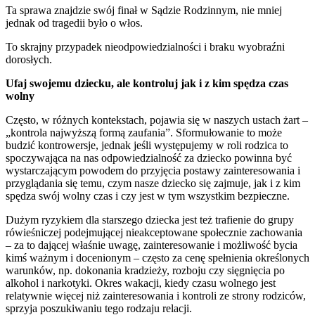
Ta sprawa znajdzie swój finał w Sądzie Rodzinnym, nie mniej
jednak od tragedii było o włos.
To skrajny przypadek nieodpowiedzialności i braku wyobraźni
dorosłych.
Ufaj swojemu dziecku, ale kontroluj jak i z kim spędza czas
wolny
Często, w różnych kontekstach, pojawia się w naszych ustach żart –
„kontrola najwyższą formą zaufania”. Sformułowanie to może
budzić kontrowersje, jednak jeśli występujemy w roli rodzica to
spoczywająca na nas odpowiedzialność za dziecko powinna być
wystarczającym powodem do przyjęcia postawy zainteresowania i
przyglądania się temu, czym nasze dziecko się zajmuje, jak i z kim
spędza swój wolny czas i czy jest w tym wszystkim bezpieczne.
Dużym ryzykiem dla starszego dziecka jest też trafienie do grupy
rówieśniczej podejmującej nieakceptowane społecznie zachowania
– za to dającej właśnie uwagę, zainteresowanie i możliwość bycia
kimś ważnym i docenionym – często za cenę spełnienia określonych
warunków, np. dokonania kradzieży, rozboju czy sięgnięcia po
alkohol i narkotyki. Okres wakacji, kiedy czasu wolnego jest
relatywnie więcej niż zainteresowania i kontroli ze strony rodziców,
sprzyja poszukiwaniu tego rodzaju relacji.