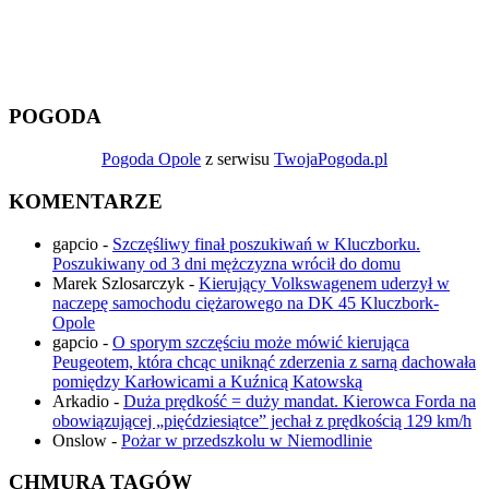
POGODA
Pogoda Opole
z serwisu
TwojaPogoda.pl
KOMENTARZE
gapcio
-
Szczęśliwy finał poszukiwań w Kluczborku.
Poszukiwany od 3 dni mężczyzna wrócił do domu
Marek Szlosarczyk
-
Kierujący Volkswagenem uderzył w
naczepę samochodu ciężarowego na DK 45 Kluczbork-
Opole
gapcio
-
O sporym szczęściu może mówić kierująca
Peugeotem, która chcąc uniknąć zderzenia z sarną dachowała
pomiędzy Karłowicami a Kuźnicą Katowską
Arkadio
-
Duża prędkość = duży mandat. Kierowca Forda na
obowiązującej „pięćdziesiątce” jechał z prędkością 129 km/h
Onslow
-
Pożar w przedszkolu w Niemodlinie
CHMURA TAGÓW