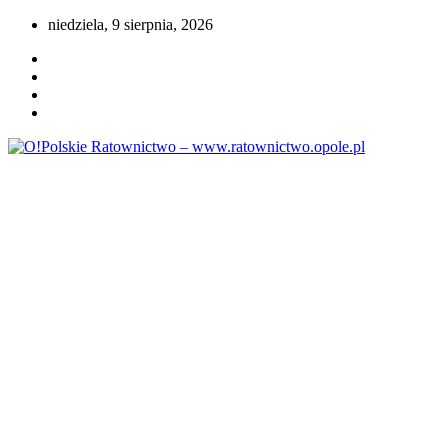
Przejdź
niedziela, 9 sierpnia, 2026
do
treści
Portal opolskiego i polskiego ratownictwa.
O!Polskie Ratownictwo –
www.ratownictwo.opole.pl