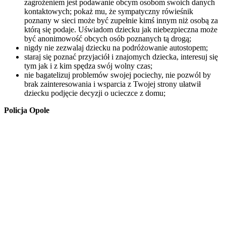
zagrożeniem jest podawanie obcym osobom swoich danych
kontaktowych; pokaż mu, że sympatyczny rówieśnik
poznany w sieci może być zupełnie kimś innym niż osobą za
którą się podaje. Uświadom dziecku jak niebezpieczna może
być anonimowość obcych osób poznanych tą drogą;
nigdy nie zezwalaj dziecku na podróżowanie autostopem;
staraj się poznać przyjaciół i znajomych dziecka, interesuj się
tym jak i z kim spędza swój wolny czas;
nie bagatelizuj problemów swojej pociechy, nie pozwól by
brak zainteresowania i wsparcia z Twojej strony ułatwił
dziecku podjęcie decyzji o ucieczce z domu;
Policja Opole