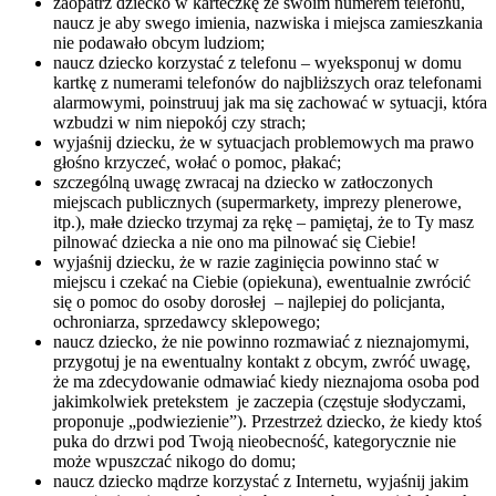
zaopatrz dziecko w karteczkę ze swoim numerem telefonu,
naucz je aby swego imienia, nazwiska i miejsca zamieszkania
nie podawało obcym ludziom;
naucz dziecko korzystać z telefonu – wyeksponuj w domu
kartkę z numerami telefonów do najbliższych oraz telefonami
alarmowymi, poinstruuj jak ma się zachować w sytuacji, która
wzbudzi w nim niepokój czy strach;
wyjaśnij dziecku, że w sytuacjach problemowych ma prawo
głośno krzyczeć, wołać o pomoc, płakać;
szczególną uwagę zwracaj na dziecko w zatłoczonych
miejscach publicznych (supermarkety, imprezy plenerowe,
itp.), małe dziecko trzymaj za rękę – pamiętaj, że to Ty masz
pilnować dziecka a nie ono ma pilnować się Ciebie!
wyjaśnij dziecku, że w razie zaginięcia powinno stać w
miejscu i czekać na Ciebie (opiekuna), ewentualnie zwrócić
się o pomoc do osoby dorosłej – najlepiej do policjanta,
ochroniarza, sprzedawcy sklepowego;
naucz dziecko, że nie powinno rozmawiać z nieznajomymi,
przygotuj je na ewentualny kontakt z obcym, zwróć uwagę,
że ma zdecydowanie odmawiać kiedy nieznajoma osoba pod
jakimkolwiek pretekstem je zaczepia (częstuje słodyczami,
proponuje „podwiezienie”). Przestrzeż dziecko, że kiedy ktoś
puka do drzwi pod Twoją nieobecność, kategorycznie nie
może wpuszczać nikogo do domu;
naucz dziecko mądrze korzystać z Internetu, wyjaśnij jakim