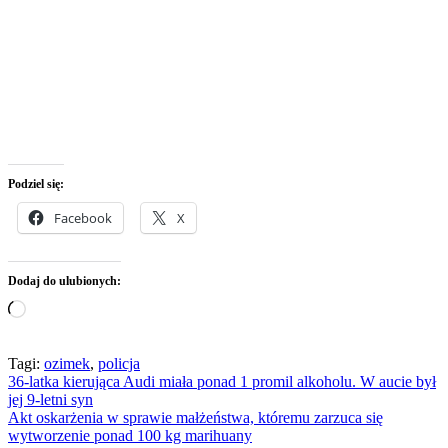
Podziel się:
Facebook
X
Dodaj do ulubionych:
Wczytywanie…
Tagi:
ozimek
,
policja
Nawigacja
36-latka kierująca Audi miała ponad 1 promil alkoholu. W aucie był
jej 9-letni syn
wpisu
Akt oskarżenia w sprawie małżeństwa, któremu zarzuca się
wytworzenie ponad 100 kg marihuany