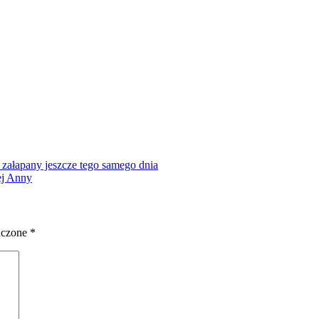
ł załapany jeszcze tego samego dnia
ej Anny
aczone
*