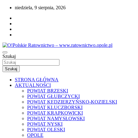
Przejdź
niedziela, 9 sierpnia, 2026
do
treści
Portal opolskiego i polskiego ratownictwa.
Szukaj
O!Polskie Ratownictwo – www.ratownictwo
Szukaj
STRONA GŁÓWNA
AKTUALNOŚCI
POWIAT BRZESKI
POWIAT GŁUBCZYCKI
POWIAT KĘDZIERZYŃSKO-KOZIELSKI
POWIAT KLUCZBORSKI
POWIAT KRAPKOWICKI
POWIAT NAMYSŁOWSKI
POWIAT NYSKI
POWIAT OLESKI
OPOLE