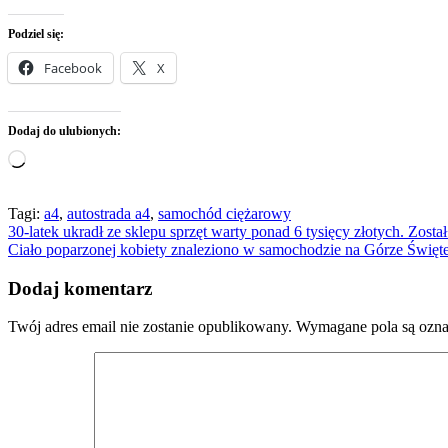
Podziel się:
Facebook
X
Dodaj do ulubionych:
Wczytywanie…
Tagi:
a4
,
autostrada a4
,
samochód ciężarowy
Nawigacja
30-latek ukradł ze sklepu sprzęt warty ponad 6 tysięcy złotych. Zosta
Ciało poparzonej kobiety znaleziono w samochodzie na Górze Święt
wpisu
Dodaj komentarz
Twój adres email nie zostanie opublikowany.
Wymagane pola są ozn