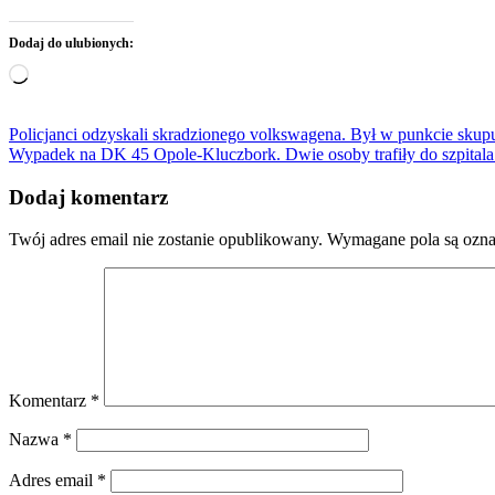
Dodaj do ulubionych:
Wczytywanie…
Nawigacja
Policjanci odzyskali skradzionego volkswagena. Był w punkcie skup
Wypadek na DK 45 Opole-Kluczbork. Dwie osoby trafiły do szpitala.
wpisu
Dodaj komentarz
Twój adres email nie zostanie opublikowany.
Wymagane pola są ozn
Komentarz
*
Nazwa
*
Adres email
*