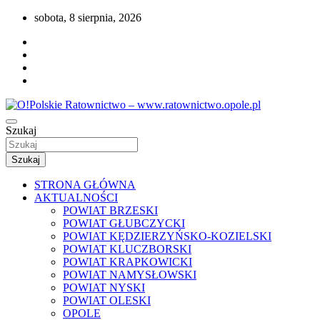
Przejdź
sobota, 8 sierpnia, 2026
do
treści
Portal opolskiego i polskiego ratownictwa.
Szukaj
O!Polskie Ratownictwo – www.ratownictwo
Szukaj
STRONA GŁÓWNA
AKTUALNOŚCI
POWIAT BRZESKI
POWIAT GŁUBCZYCKI
POWIAT KĘDZIERZYŃSKO-KOZIELSKI
POWIAT KLUCZBORSKI
POWIAT KRAPKOWICKI
POWIAT NAMYSŁOWSKI
POWIAT NYSKI
POWIAT OLESKI
OPOLE