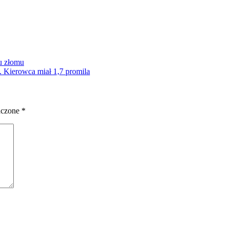
u złomu
 Kierowca miał 1,7 promila
aczone
*