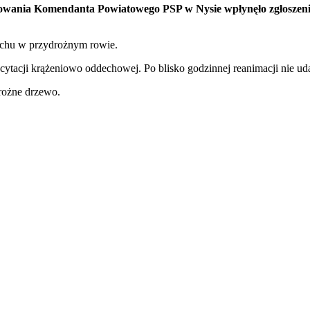
erowania Komendanta Powiatowego PSP w Nysie wpłynęło zgłosze
achu w przydrożnym rowie.
ytacji krążeniowo oddechowej. Po blisko godzinnej reanimacji nie uda
drożne drzewo.