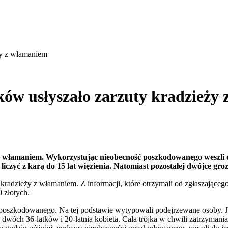
eży z włamaniem
tków usłyszało zarzuty kradzież
z włamaniem. Wykorzystując nieobecność poszkodowanego weszli do j
iczyć z karą do 15 lat więzienia. Natomiast pozostałej dwójce groz
 kradzieży z włamaniem. Z informacji, które otrzymali od zgłaszająceg
 złotych.
i poszkodowanego. Na tej podstawie wytypowali podejrzewane osoby. Je
dwóch 36-latków i 20-latnia kobieta. Cała trójka w chwili zatrzymania