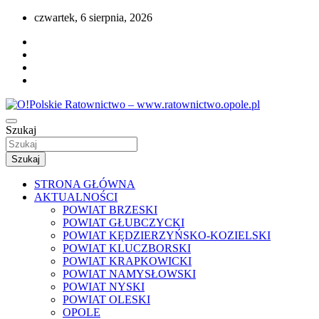
Przejdź
czwartek, 6 sierpnia, 2026
do
treści
Portal opolskiego i polskiego ratownictwa.
Szukaj
O!Polskie Ratownictwo – www.ratownictwo
Szukaj
STRONA GŁÓWNA
AKTUALNOŚCI
POWIAT BRZESKI
POWIAT GŁUBCZYCKI
POWIAT KĘDZIERZYŃSKO-KOZIELSKI
POWIAT KLUCZBORSKI
POWIAT KRAPKOWICKI
POWIAT NAMYSŁOWSKI
POWIAT NYSKI
POWIAT OLESKI
OPOLE