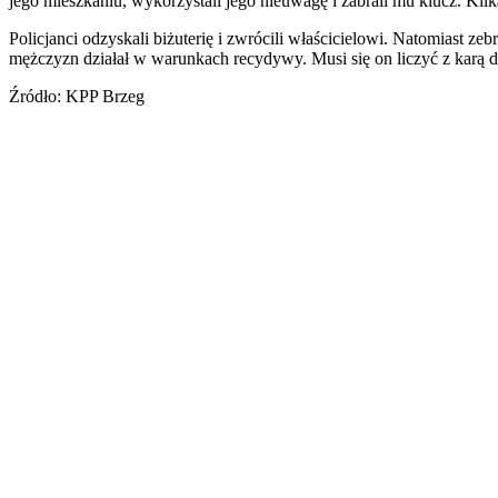
jego mieszkaniu, wykorzystali jego nieuwagę i zabrali mu klucz. Kil
Policjanci odzyskali biżuterię i zwrócili właścicielowi. Natomiast
mężczyzn działał w warunkach recydywy. Musi się on liczyć z karą do
Źródło: KPP Brzeg