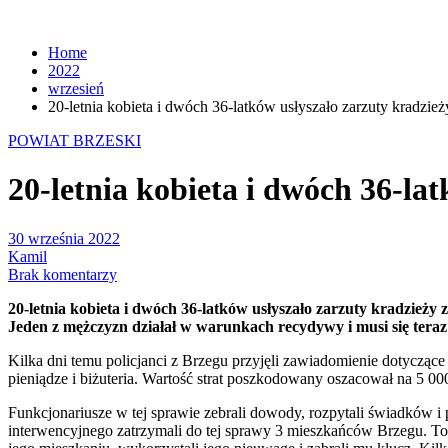
Home
2022
wrzesień
20-letnia kobieta i dwóch 36-latków usłyszało zarzuty kradzi
POWIAT BRZESKI
20-letnia kobieta i dwóch 36-la
30 września 2022
Kamil
Brak komentarzy
20-letnia kobieta i dwóch 36-latków usłyszało zarzuty kradzieży 
Jeden z mężczyzn działał w warunkach recydywy i musi się teraz l
Kilka dni temu policjanci z Brzegu przyjęli zawiadomienie dotyczące
pieniądze i biżuteria. Wartość strat poszkodowany oszacował na 5 000
Funkcjonariusze w tej sprawie zebrali dowody, rozpytali świadków 
interwencyjnego zatrzymali do tej sprawy 3 mieszkańców Brzegu. To 