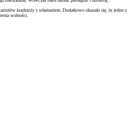
o mieszkania. Wówczas mieli ukraść pieniądze i biżuterię.
 zarzutów kradzieży z włamaniem. Dodatkowo okazało się, że jeden z
ienia wolności.