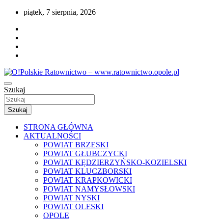
Przejdź
piątek, 7 sierpnia, 2026
do
treści
Portal opolskiego i polskiego ratownictwa.
Szukaj
O!Polskie Ratownictwo –
www.ratownictwo.opole.pl
Szukaj
STRONA GŁÓWNA
AKTUALNOŚCI
POWIAT BRZESKI
POWIAT GŁUBCZYCKI
POWIAT KĘDZIERZYŃSKO-KOZIELSKI
POWIAT KLUCZBORSKI
POWIAT KRAPKOWICKI
POWIAT NAMYSŁOWSKI
POWIAT NYSKI
POWIAT OLESKI
OPOLE