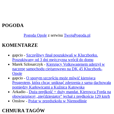
POGODA
Pogoda Opole
z serwisu
TwojaPogoda.pl
KOMENTARZE
gapcio
-
Szczęśliwy finał poszukiwań w Kluczborku.
Poszukiwany od 3 dni mężczyzna wrócił do domu
Marek Szlosarczyk
-
Kierujący Volkswagenem uderzył w
naczepę samochodu ciężarowego na DK 45 Kluczbork-
Opole
gapcio
-
O sporym szczęściu może mówić kierująca
Peugeotem, która chcąc uniknąć zderzenia z sarną dachowała
pomiędzy Karłowicami a Kuźnicą Katowską
Arkadio
-
Duża prędkość = duży mandat. Kierowca Forda na
obowiązującej „pięćdziesiątce” jechał z prędkością 129 km/h
Onslow
-
Pożar w przedszkolu w Niemodlinie
CHMURA TAGÓW