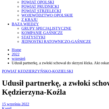
POWIAT OPOLSKI
POWIAT PRUDNICKI
POWIAT STRZELECKI
WOJEWÓDZTWO OPOLSKIE
Z KRAJU
BAZA WIEDZY
GRUPY SPECJALISTYCZNE
KOMPANIE GAŚNICZE
STATYSTYKI
JEDNOSTKI RATOWNICZO-GAŚNICZE
Home
2022
wrzesień
Udusił partnerkę, a zwłoki schował do skrzyni łózka. Akt osk
POWIAT KĘDZIERZYŃSKO-KOZIELSKI
Udusił partnerkę, a zwłoki scho
Kędzierzyna-Koźla
15 września 2022
Kamil