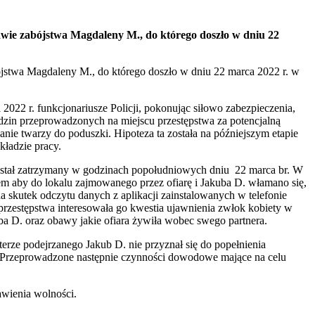
wie zabójstwa Magdaleny M., do którego doszło w dniu 22
jstwa Magdaleny M., do którego doszło w dniu 22 marca 2022 r. w
2022 r. funkcjonariusze Policji, pokonując siłowo zabezpieczenia,
ędzin przeprowadzonych na miejscu przestępstwa za potencjalną
ie twarzy do poduszki. Hipoteza ta została na późniejszym etapie
ładzie pracy.
został zatrzymany w godzinach popołudniowych dniu 22 marca br. W
em aby do lokalu zajmowanego przez ofiarę i Jakuba D. włamano się,
a skutek odczytu danych z aplikacji zainstalowanych w telefonie
przestępstwa interesowała go kwestia ujawnienia zwłok kobiety w
a D. oraz obawy jakie ofiara żywiła wobec swego partnera.
erze podejrzanego Jakub D. nie przyznał się do popełnienia
a. Przeprowadzone następnie czynności dowodowe mające na celu
awienia wolności.