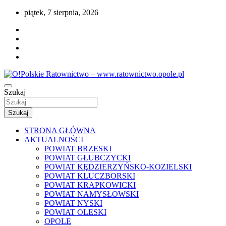
Przejdź
piątek, 7 sierpnia, 2026
do
treści
Portal opolskiego i polskiego ratownictwa.
Szukaj
O!Polskie Ratownictwo – www.ratownictwo
Szukaj
STRONA GŁÓWNA
AKTUALNOŚCI
POWIAT BRZESKI
POWIAT GŁUBCZYCKI
POWIAT KĘDZIERZYŃSKO-KOZIELSKI
POWIAT KLUCZBORSKI
POWIAT KRAPKOWICKI
POWIAT NAMYSŁOWSKI
POWIAT NYSKI
POWIAT OLESKI
OPOLE