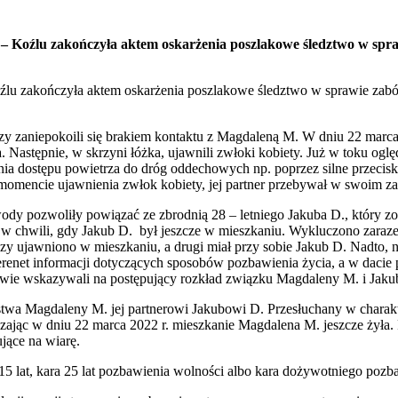
– Koźlu zakończyła aktem oskarżenia poszlakowe śledztwo w spra
źlu zakończyła aktem oskarżenia poszlakowe śledztwo w sprawie zabó
órzy zaniepokoili się brakiem kontaktu z Magdaleną M. W dniu 22 marca 
 Następnie, w skrzyni łóżka, ujawnili zwłoki kobiety. Już w toku ogl
 dostępu powietrza do dróg oddechowych np. poprzez silne przeciskan
omencie ujawnienia zwłok kobiety, jej partner przebywał w swoim zak
ody pozwoliły powiązać ze zbrodnią 28 – letniego Jakuba D., który 
a w chwili, gdy Jakub D. był jeszcze w mieszkaniu. Wykluczono zaraz
czy ujawniono w mieszkaniu, a drugi miał przy sobie Jakub D. Nadto, n
erenet informacji dotyczących sposobów pozbawienia życia, a w dacie 
owie wskazywali na postępujący rozkład związku Magdaleny M. i Jakub
jstwa Magdaleny M. jej partnerowi Jakubowi D. Przesłuchany w charakt
czając w dniu 22 marca 2022 r. mieszkanie Magdalena M. jeszcze żył
jące na wiarę.
 lat, kara 25 lat pozbawienia wolności albo kara dożywotniego pozb