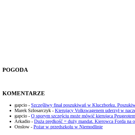
POGODA
KOMENTARZE
gapcio
-
Szczęśliwy finał poszukiwań w Kluczborku. Poszuki
Marek Szlosarczyk
-
Kierujący Volkswagenem uderzył w nac
gapcio
-
O sporym szczęściu może mówić kierująca Peugeotem,
Arkadio
-
Duża prędkość = duży mandat. Kierowca Forda na ob
Onslow
-
Pożar w przedszkolu w Niemodlinie