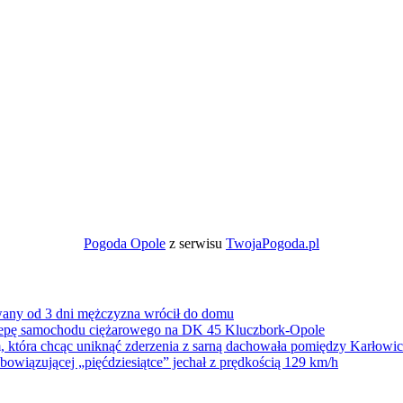
Pogoda Opole
z serwisu
TwojaPogoda.pl
wany od 3 dni mężczyzna wrócił do domu
zepę samochodu ciężarowego na DK 45 Kluczbork-Opole
 która chcąc uniknąć zderzenia z sarną dachowała pomiędzy Karłow
owiązującej „pięćdziesiątce” jechał z prędkością 129 km/h