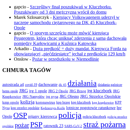
gapcio
-
Szczęśliwy finał poszukiwań w Kluczborku.
Poszukiwany od 3 dni mężczyzna wrócił do domu
Marek Szlosarczyk
-
Kierujący Volkswagenem uderzył w
naczepę samochodu ciężarowego na DK 45 Kluczbork-
Opole
gapcio
-
O sporym szczęściu może mówić kierująca
Peugeotem, która chcąc uniknąć zderzenia z sarną dachowała
pomiędzy Karłowicami a Kuźnicą Katowską
Arkadio
-
Duża prędkość = duży mandat. Kierowca Forda na
obowiązującej „pięćdziesiątce” jechał z prędkością 129 km/h
Onslow
-
Pożar w przedszkolu w Niemodlinie
CHMURA TAGÓW
działania
autostrada a4
dachowanie
covid-19
działania gaśnicze
dk 45
JRG
jrg kluczbork
jrg 1 opole
JRG 2 Opole
JRG Brzeg
JRG
hems opole
JRG Olesno
JRG Strzelce Opolskie
Krapkowice
jrg nysa
JRG Namysłów
kolizja
koronawirus
kmp opole
kpp brzeg
KPP
kpp kluczbork
kpp krapkowice
lotnicze pogotowie ratunkowe
lpr
Nysa
kpp strzelce opolskie
Kędzierzyn-Koźle
policja
OSP
pijany kierowca
Opole
policja kluczbork
policja strzelce
straż pożarna
PSP
pożar
ratownik 23
opolskie
SARS-CoV-2