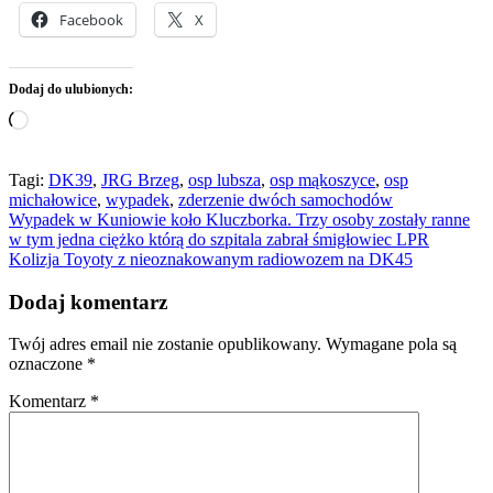
Facebook
X
Dodaj do ulubionych:
Wczytywanie…
Tagi:
DK39
,
JRG Brzeg
,
osp lubsza
,
osp mąkoszyce
,
osp
michałowice
,
wypadek
,
zderzenie dwóch samochodów
Nawigacja
Wypadek w Kuniowie koło Kluczborka. Trzy osoby zostały ranne
w tym jedna ciężko którą do szpitala zabrał śmigłowiec LPR
wpisu
Kolizja Toyoty z nieoznakowanym radiowozem na DK45
Dodaj komentarz
Twój adres email nie zostanie opublikowany.
Wymagane pola są
oznaczone
*
Komentarz
*