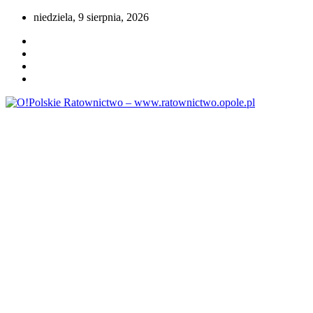
Przejdź
niedziela, 9 sierpnia, 2026
do
treści
Portal opolskiego i polskiego ratownictwa.
O!Polskie Ratownictwo –
www.ratownictwo.opole.pl