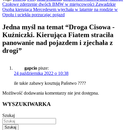
Nawigacja
Czołowe zderzenie dwóch BMW w miejscowości Zawadzkie
Osoba kierująca Mercedesem wjechała w latarnię na rondzie w
wpisu
Opolu i uciekła porzucając pojazd
Jedna myśl na temat “
Droga Cisowa -
Kuźniczki. Kierująca Fiatem straciła
panowanie nad pojazdem i zjechała z
drogi
”
gapcio
pisze:
24 października 2022 o 10:38
ile takie zabawy kosztują Państwo ????
Możliwość dodawania komentarzy nie jest dostępna.
WYSZUKIWARKA
Szukaj
Szukaj