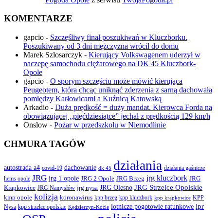
KOMENTARZE
gapcio
-
Szczęśliwy finał poszukiwań w Kluczborku.
Poszukiwany od 3 dni mężczyzna wrócił do domu
Marek Szlosarczyk
-
Kierujący Volkswagenem uderzył w
naczepę samochodu ciężarowego na DK 45 Kluczbork-
Opole
gapcio
-
O sporym szczęściu może mówić kierująca
Peugeotem, która chcąc uniknąć zderzenia z sarną dachowała
pomiędzy Karłowicami a Kuźnicą Katowską
Arkadio
-
Duża prędkość = duży mandat. Kierowca Forda na
obowiązującej „pięćdziesiątce” jechał z prędkością 129 km/h
Onslow
-
Pożar w przedszkolu w Niemodlinie
CHMURA TAGÓW
działania
autostrada a4
dachowanie
covid-19
działania gaśnicze
dk 45
JRG
jrg kluczbork
jrg 1 opole
JRG 2 Opole
JRG Brzeg
JRG
hems opole
JRG Olesno
JRG Strzelce Opolskie
Krapkowice
jrg nysa
JRG Namysłów
kolizja
koronawirus
kmp opole
kpp brzeg
KPP
kpp kluczbork
kpp krapkowice
lotnicze pogotowie ratunkowe
lpr
Nysa
kpp strzelce opolskie
Kędzierzyn-Koźle