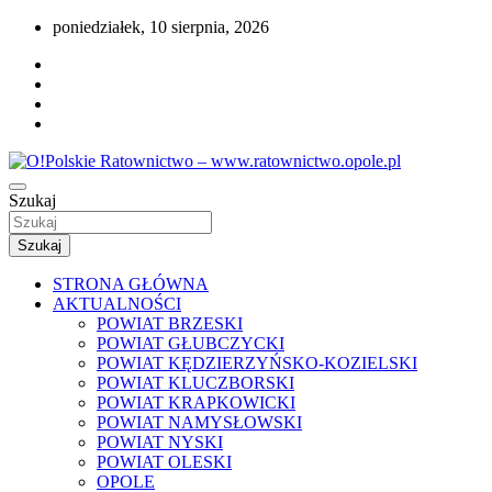
Przejdź
poniedziałek, 10 sierpnia, 2026
do
treści
Portal opolskiego i polskiego ratownictwa.
Szukaj
O!Polskie Ratownictwo –
www.ratownictwo.opole.pl
Szukaj
STRONA GŁÓWNA
AKTUALNOŚCI
POWIAT BRZESKI
POWIAT GŁUBCZYCKI
POWIAT KĘDZIERZYŃSKO-KOZIELSKI
POWIAT KLUCZBORSKI
POWIAT KRAPKOWICKI
POWIAT NAMYSŁOWSKI
POWIAT NYSKI
POWIAT OLESKI
OPOLE