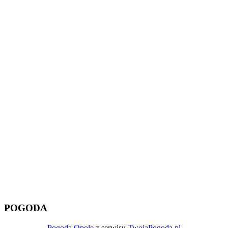
POGODA
Pogoda Opole
z serwisu
TwojaPogoda.pl