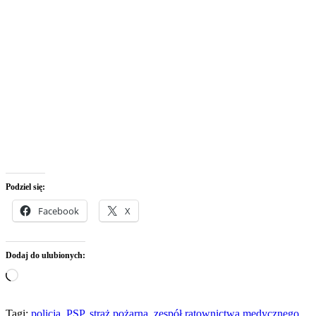
Podziel się:
Facebook
X
Dodaj do ulubionych:
Wczytywanie…
Tagi:
policja
,
PSP
,
straż pożarna
,
zespół ratownictwa medycznego