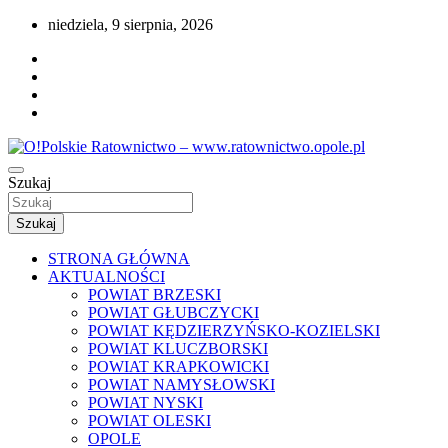
Przejdź
niedziela, 9 sierpnia, 2026
do
treści
Portal opolskiego i polskiego ratownictwa.
Szukaj
O!Polskie Ratownictwo –
www.ratownictwo.opole.pl
Szukaj
STRONA GŁÓWNA
AKTUALNOŚCI
POWIAT BRZESKI
POWIAT GŁUBCZYCKI
POWIAT KĘDZIERZYŃSKO-KOZIELSKI
POWIAT KLUCZBORSKI
POWIAT KRAPKOWICKI
POWIAT NAMYSŁOWSKI
POWIAT NYSKI
POWIAT OLESKI
OPOLE