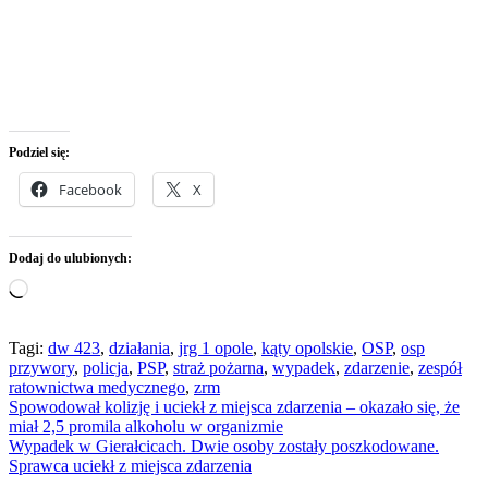
Podziel się:
Facebook
X
Dodaj do ulubionych:
Wczytywanie…
Tagi:
dw 423
,
działania
,
jrg 1 opole
,
kąty opolskie
,
OSP
,
osp
przywory
,
policja
,
PSP
,
straż pożarna
,
wypadek
,
zdarzenie
,
zespół
ratownictwa medycznego
,
zrm
Nawigacja
Spowodował kolizję i uciekł z miejsca zdarzenia – okazało się, że
miał 2,5 promila alkoholu w organizmie
wpisu
Wypadek w Gierałcicach. Dwie osoby zostały poszkodowane.
Sprawca uciekł z miejsca zdarzenia