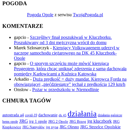
POGODA
Pogoda Opole
z serwisu
TwojaPogoda.pl
KOMENTARZE
gapcio
-
Szczęśliwy finał poszukiwań w Kluczborku.
Poszukiwany od 3 dni mężczyzna wrócił do domu
Marek Szlosarczyk
-
Kierujący Volkswagenem uderzył w
naczepę samochodu ciężarowego na DK 45 Kluczbork-
Opole
gapcio
-
O sporym szczęściu może mówić kierująca
Peugeotem, która chcąc uniknąć zderzenia z sarną dachowała
pomiędzy Karłowicami a Kuźnicą Katowską
Arkadio
-
Duża prędkość = duży mandat. Kierowca Forda na
obowiązującej „pięćdziesiątce” jechał z prędkością 129 km/h
Onslow
-
Pożar w przedszkolu w Niemodlinie
CHMURA TAGÓW
działania
autostrada a4
dachowanie
covid-19
działania gaśnicze
dk 45
JRG
jrg kluczbork
jrg 1 opole
JRG 2 Opole
JRG Brzeg
JRG
hems opole
JRG Olesno
JRG Strzelce Opolskie
Krapkowice
jrg nysa
JRG Namysłów