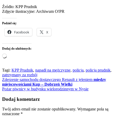
Źródło: KPP Prudnik
Zdjęcie ilustracyjne: Archiwum O!PR
Podziel się:
Facebook
X
Dodaj do ulubionych:
Wczytywanie…
Tagi:
KPP Prudnik
,
napadł na mężczyznę
,
policja
,
policja prudnik
,
zatrzymany za rozbój
Nawigacja
Zderzenie samochodu dostawczego Renault z jeleniem
między
miejscowościami Kup – Dobrzeń Wielki
wpisu
Pożar piwnicy w budynku wielorodzinnym w Nysie
Dodaj komentarz
Twój adres email nie zostanie opublikowany.
Wymagane pola są
oznaczone
*