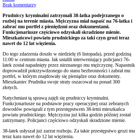
Brak komentarzy
Prudniccy kryminalni zatrzymali 38-latka podejrzanego o
rozbój na terenie miasta. Mężczyzna miał napaść na 76-latka i
zabrać mu portfel z pieniędzmi oraz dokumentami.
Funkcjonariusze częściowo odzyskali skradzione mienie.
Mieszkańcowi powiatu prudnickiego za taki czyn grozi teraz
nawet do 12 lat więzienia.
Do tego zdarzenia doszło w niedzielę (6 listopada), przed godziną
11:00 w centrum miasta. Jak ustalili interweniujący policjanci 76-
latek został napadnięty przez nieznanego mu mężczyznę. Napastnik
doprowadził pokrzywdzonego do stanu bezbronności i zabrał mu
portfel, w którym znajdowały się pieniądze oraz dokumenty.
Mieszkaniec Prudnika swoje straty oszacował na ponad 300
złotych.
Natychmiast tą sprawą zajęli się prudniccy kryminalni.
Funkcjonariusze na podstawie pracy operacyjnej oraz zebranych
dowodów powiązali z tym przestępstwem 38-letni mieszkańca
powiatu prudnickiego. Mężczyzna już kilka godzin później został
zatrzymany. Policjanci częściowo odzyskali skradzione mienie.
38-latek usłyszał już zarzut rozboju. Za takie przestępstwo grozi mu
teraz kara nawet do 12 lat więzienia.