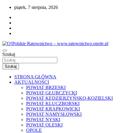
Przejdź
piątek, 7 sierpnia, 2026
do
treści
Portal opolskiego i polskiego ratownictwa.
Szukaj
O!Polskie Ratownictwo –
www.ratownictwo.opole.pl
Szukaj
STRONA GŁÓWNA
AKTUALNOŚCI
POWIAT BRZESKI
POWIAT GŁUBCZYCKI
POWIAT KĘDZIERZYŃSKO-KOZIELSKI
POWIAT KLUCZBORSKI
POWIAT KRAPKOWICKI
POWIAT NAMYSŁOWSKI
POWIAT NYSKI
POWIAT OLESKI
OPOLE