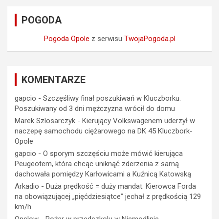
POGODA
Pogoda Opole
z serwisu
TwojaPogoda.pl
KOMENTARZE
gapcio
-
Szczęśliwy finał poszukiwań w Kluczborku.
Poszukiwany od 3 dni mężczyzna wrócił do domu
Marek Szlosarczyk
-
Kierujący Volkswagenem uderzył w
naczepę samochodu ciężarowego na DK 45 Kluczbork-
Opole
gapcio
-
O sporym szczęściu może mówić kierująca
Peugeotem, która chcąc uniknąć zderzenia z sarną
dachowała pomiędzy Karłowicami a Kuźnicą Katowską
Arkadio
-
Duża prędkość = duży mandat. Kierowca Forda
na obowiązującej „pięćdziesiątce” jechał z prędkością 129
km/h
Onslow
-
Pożar w przedszkolu w Niemodlinie