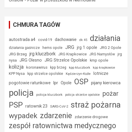
CHMURA TAGÓW
działania
autostrada a4
dachowanie
covid-19
dk 45
JRG
jrg 1 opole
hems opole
JRG 2 Opole
działania gaśnicze
jrg kluczbork
JRG Brzeg
JRG Krapkowice
jrg
JRG Namysłów
JRG Strzelce Opolskie
JRG Olesno
nysa
kmp opole
kolizja
koronawirus
kpp brzeg
kpp kluczbork
kpp krapkowice
lotnicze
KPP Nysa
kpp strzelce opolskie
Kędzierzyn-Koźle
OSP
lpr
pijany kierowca
pogotowie ratunkowe
Opole
policja
pożar
policja kluczbork
policja strzelce opolskie
straż pożarna
PSP
ratownik 23
SARS-CoV-2
zdarzenie
wypadek
zdarzenie drogowe
zespół ratownictwa medycznego