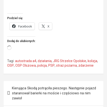
Podziel się:
Facebook
X
Dodaj do ulubionych:
Wczytywanie…
Tagi:
autostrada a4
,
działania
,
JRG Strzelce Opolskie
,
kolizja
,
OSP
,
OSP Olszowa
,
policja
,
PSP
,
straż pożarna
,
zdarzenie
Nawigacja
Kierująca Skodą potrąciła pieszego. Następnie pojazd
wpisu
staranował barierki na moście i częściowo na nim
zawisł