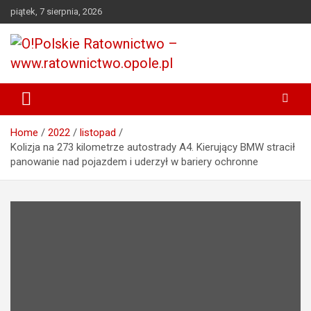
Przejdź
piątek, 7 sierpnia, 2026
do
treści
Portal opolskiego i polskiego ratownictwa.
O!Polskie Ratownictwo –
www.ratownictwo.opole.pl
Home
2022
listopad
Kolizja na 273 kilometrze autostrady A4. Kierujący BMW stracił
panowanie nad pojazdem i uderzył w bariery ochronne