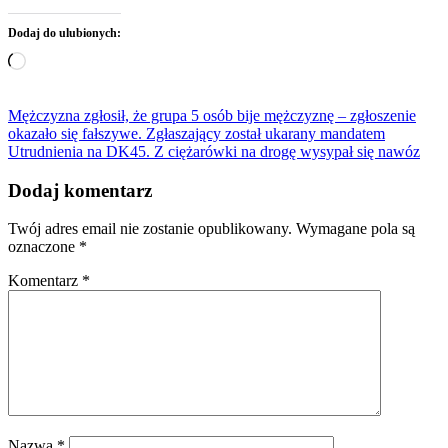
Dodaj do ulubionych:
Wczytywanie…
Nawigacja
Mężczyzna zgłosił, że grupa 5 osób bije mężczyznę – zgłoszenie
okazało się fałszywe. Zgłaszający został ukarany mandatem
wpisu
Utrudnienia na DK45. Z ciężarówki na drogę wysypał się nawóz
Dodaj komentarz
Twój adres email nie zostanie opublikowany.
Wymagane pola są
oznaczone
*
Komentarz
*
Nazwa
*