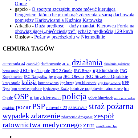
Opole
gapcio
-
O sporym szczęściu może mówić kierująca
Peugeotem, która chcąc uniknąć zderzenia z sarną dachowała
pomiędzy Karłowicami a Kuźnicą Katowską
Arkadio
-
Duża prędkość = duży mandat. Kierowca Forda na
obowiązującej „pięćdziesiątce” jechał z prędkością 129 km/h
Onslow
-
Pożar w przedszkolu w Niemodlinie
CHMURA TAGÓW
działania
autostrada a4
dachowanie
covid-19
działania gaśnicze
dk 45
JRG
jrg kluczbork
jrg 1 opole
JRG 2 Opole
JRG Brzeg
JRG
hems opole
JRG Olesno
JRG Strzelce Opolskie
Krapkowice
jrg nysa
JRG Namysłów
kolizja
koronawirus
kmp opole
kpp brzeg
KPP
kpp kluczbork
kpp krapkowice
lotnicze pogotowie ratunkowe
lpr
Nysa
kpp strzelce opolskie
Kędzierzyn-Koźle
policja
OSP
pijany kierowca
Opole
policja kluczbork
policja strzelce
straż pożarna
PSP
pożar
ratownik 23
opolskie
SARS-CoV-2
zdarzenie
wypadek
zespół
zdarzenie drogowe
ratownictwa medycznego
zrm
śmigłowiec lpr