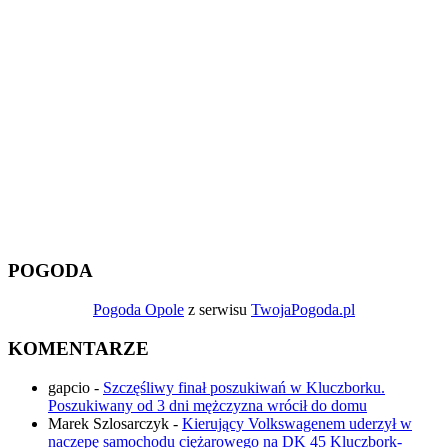
POGODA
Pogoda Opole
z serwisu
TwojaPogoda.pl
KOMENTARZE
gapcio
-
Szczęśliwy finał poszukiwań w Kluczborku.
Poszukiwany od 3 dni mężczyzna wrócił do domu
Marek Szlosarczyk
-
Kierujący Volkswagenem uderzył w
naczepę samochodu ciężarowego na DK 45 Kluczbork-