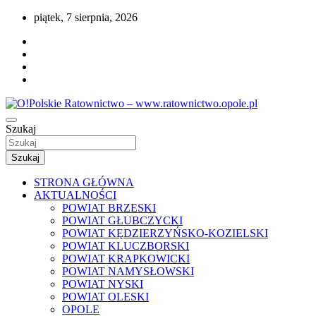
Przejdź
piątek, 7 sierpnia, 2026
do
treści
Portal opolskiego i polskiego ratownictwa.
Szukaj
O!Polskie Ratownictwo –
www.ratownictwo.opole.pl
Szukaj
STRONA GŁÓWNA
AKTUALNOŚCI
POWIAT BRZESKI
POWIAT GŁUBCZYCKI
POWIAT KĘDZIERZYŃSKO-KOZIELSKI
POWIAT KLUCZBORSKI
POWIAT KRAPKOWICKI
POWIAT NAMYSŁOWSKI
POWIAT NYSKI
POWIAT OLESKI
OPOLE