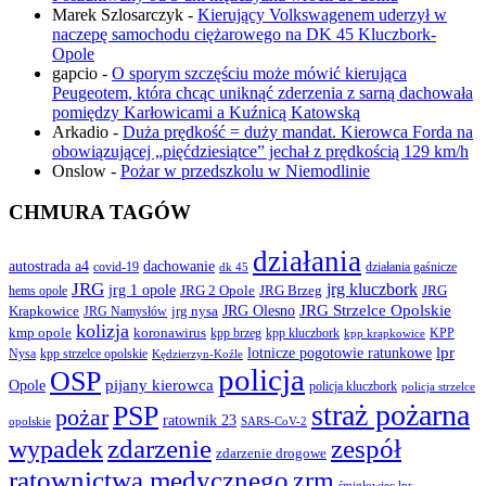
Marek Szlosarczyk
-
Kierujący Volkswagenem uderzył w
naczepę samochodu ciężarowego na DK 45 Kluczbork-
Opole
gapcio
-
O sporym szczęściu może mówić kierująca
Peugeotem, która chcąc uniknąć zderzenia z sarną dachowała
pomiędzy Karłowicami a Kuźnicą Katowską
Arkadio
-
Duża prędkość = duży mandat. Kierowca Forda na
obowiązującej „pięćdziesiątce” jechał z prędkością 129 km/h
Onslow
-
Pożar w przedszkolu w Niemodlinie
CHMURA TAGÓW
działania
autostrada a4
dachowanie
covid-19
działania gaśnicze
dk 45
JRG
jrg kluczbork
jrg 1 opole
JRG 2 Opole
JRG Brzeg
JRG
hems opole
JRG Olesno
JRG Strzelce Opolskie
Krapkowice
jrg nysa
JRG Namysłów
kolizja
koronawirus
kmp opole
kpp brzeg
KPP
kpp kluczbork
kpp krapkowice
lotnicze pogotowie ratunkowe
lpr
Nysa
kpp strzelce opolskie
Kędzierzyn-Koźle
policja
OSP
pijany kierowca
Opole
policja kluczbork
policja strzelce
straż pożarna
PSP
pożar
ratownik 23
opolskie
SARS-CoV-2
zdarzenie
wypadek
zespół
zdarzenie drogowe
ratownictwa medycznego
zrm
śmigłowiec lpr