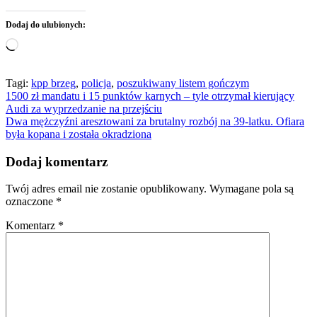
Dodaj do ulubionych:
Wczytywanie…
Tagi:
kpp brzeg
,
policja
,
poszukiwany listem gończym
Nawigacja
1500 zł mandatu i 15 punktów karnych – tyle otrzymał kierujący
Audi za wyprzedzanie na przejściu
wpisu
Dwa mężczyźni aresztowani za brutalny rozbój na 39-latku. Ofiara
była kopana i została okradziona
Dodaj komentarz
Twój adres email nie zostanie opublikowany.
Wymagane pola są
oznaczone
*
Komentarz
*