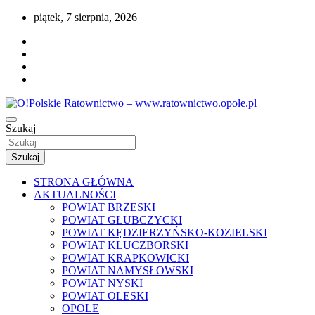
Przejdź
piątek, 7 sierpnia, 2026
do
treści
Portal opolskiego i polskiego ratownictwa.
Szukaj
O!Polskie Ratownictwo –
www.ratownictwo.opole.pl
Szukaj
STRONA GŁÓWNA
AKTUALNOŚCI
POWIAT BRZESKI
POWIAT GŁUBCZYCKI
POWIAT KĘDZIERZYŃSKO-KOZIELSKI
POWIAT KLUCZBORSKI
POWIAT KRAPKOWICKI
POWIAT NAMYSŁOWSKI
POWIAT NYSKI
POWIAT OLESKI
OPOLE