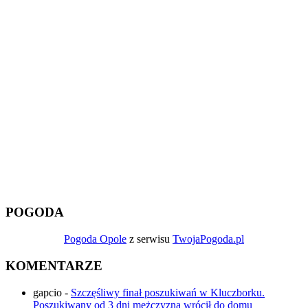
POGODA
Pogoda Opole
z serwisu
TwojaPogoda.pl
KOMENTARZE
gapcio
-
Szczęśliwy finał poszukiwań w Kluczborku.
Poszukiwany od 3 dni mężczyzna wrócił do domu