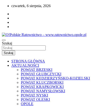
Przejdź
czwartek, 6 sierpnia, 2026
do
treści
Portal opolskiego i polskiego ratownictwa.
Szukaj
O!Polskie Ratownictwo –
www.ratownictwo.opole.pl
Szukaj
STRONA GŁÓWNA
AKTUALNOŚCI
POWIAT BRZESKI
POWIAT GŁUBCZYCKI
POWIAT KĘDZIERZYŃSKO-KOZIELSKI
POWIAT KLUCZBORSKI
POWIAT KRAPKOWICKI
POWIAT NAMYSŁOWSKI
POWIAT NYSKI
POWIAT OLESKI
OPOLE