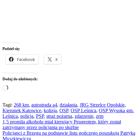
Podziel się:
Facebook
X
Dodaj do ulubionych:
Wczytywanie…
Tagi:
268 km
,
autostrada a4
,
działania
,
JRG Strzelce Opolskie
,
Kierunek Katowice
,
kolizja
,
OSP
,
OSP Leśnica
,
OSP Wysoka gm.
Leśnica
,
policja
,
PSP
,
straż pożarna
,
zdarzenie
,
zrm
Nawigacja
1,5 promila alkoholu miał kierujący Peugeotem, który został
zatrzymany przez policjanta po służbie
wpisu
Policjanci z Brzegu na podstawie listu gończego poszukują Patryka
Myszkiewicza