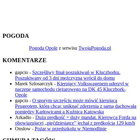
POGODA
Pogoda Opole
z serwisu
TwojaPogoda.pl
KOMENTARZE
gapcio
-
Szczęśliwy finał poszukiwań w Kluczborku.
Poszukiwany od 3 dni mężczyzna wrócił do domu
Marek Szlosarczyk
-
Kierujący Volkswagenem uderzył w
naczepę samochodu ciężarowego na DK 45 Kluczbork-
Opole
gapcio
-
O sporym szczęściu może mówić kierująca
Peugeotem, która chcąc uniknąć zderzenia z sarną dachowała
pomiędzy Karłowicami a Kuźnicą Katowską
Arkadio
-
Duża prędkość = duży mandat. Kierowca Forda na
obowiązującej „pięćdziesiątce” jechał z prędkością 129 km/h
Onslow
-
Pożar w przedszkolu w Niemodlinie