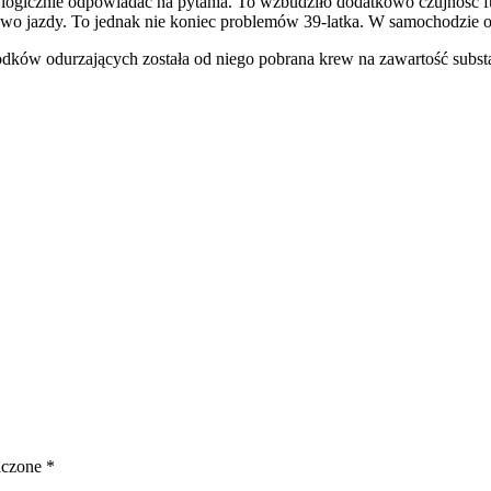
ł logicznie odpowiadać na pytania. To wzbudziło dodatkowo czujność 
awo jazdy. To jednak nie koniec problemów 39-latka. W samochodzie or
dków odurzających została od niego pobrana krew na zawartość substa
aczone
*