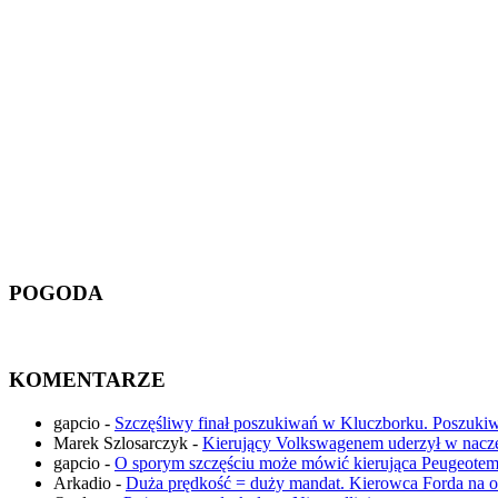
POGODA
KOMENTARZE
gapcio
-
Szczęśliwy finał poszukiwań w Kluczborku. Poszuki
Marek Szlosarczyk
-
Kierujący Volkswagenem uderzył w nac
gapcio
-
O sporym szczęściu może mówić kierująca Peugeotem,
Arkadio
-
Duża prędkość = duży mandat. Kierowca Forda na ob