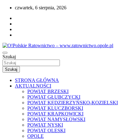
Przejdź
czwartek, 6 sierpnia, 2026
do
treści
Portal opolskiego i polskiego ratownictwa.
Szukaj
O!Polskie Ratownictwo – www.ratownictwo
Szukaj
STRONA GŁÓWNA
AKTUALNOŚCI
POWIAT BRZESKI
POWIAT GŁUBCZYCKI
POWIAT KĘDZIERZYŃSKO-KOZIELSKI
POWIAT KLUCZBORSKI
POWIAT KRAPKOWICKI
POWIAT NAMYSŁOWSKI
POWIAT NYSKI
POWIAT OLESKI
OPOLE