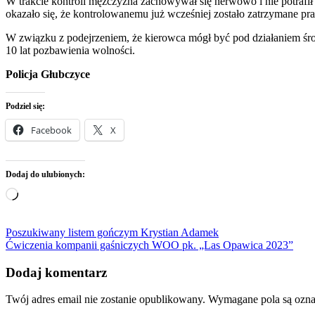
W trakcie kontroli mężczyzna zachowywał się nerwowo i nie potrafi
okazało się, że kontrolowanemu już wcześniej zostało zatrzymane pr
W związku z podejrzeniem, że kierowca mógł być pod działaniem śro
10 lat pozbawienia wolności.
Policja Głubczyce
Podziel się:
Facebook
X
Dodaj do ulubionych:
Wczytywanie…
Nawigacja
Poszukiwany listem gończym Krystian Adamek
Ćwiczenia kompanii gaśniczych WOO pk. „Las Opawica 2023”
wpisu
Dodaj komentarz
Twój adres email nie zostanie opublikowany.
Wymagane pola są ozn