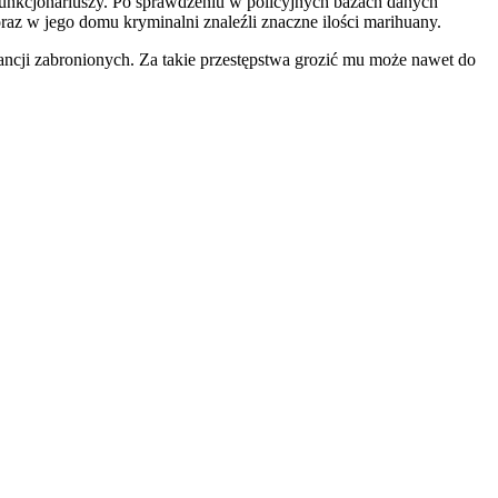
funkcjonariuszy. Po sprawdzeniu w policyjnych bazach danych
az w jego domu kryminalni znaleźli znaczne ilości marihuany.
ncji zabronionych. Za takie przestępstwa grozić mu może nawet do