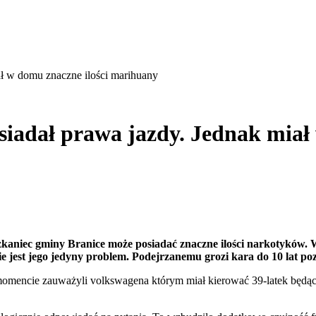
ał w domu znaczne ilości marihuany
iadał prawa jazdy. Jednak miał 
zkaniec gminy Branice może posiadać znaczne ilości narkotyków. W
e jest jego jedyny problem. Podejrzanemu grozi kara do 10 lat po
omencie zauważyli volkswagena którym miał kierować 39-latek będący