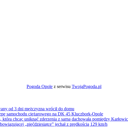
Pogoda Opole
z serwisu
TwojaPogoda.pl
wany od 3 dni mężczyzna wrócił do domu
zepę samochodu ciężarowego na DK 45 Kluczbork-Opole
 która chcąc uniknąć zderzenia z sarną dachowała pomiędzy Karłow
owiązującej „pięćdziesiątce” jechał z prędkością 129 km/h