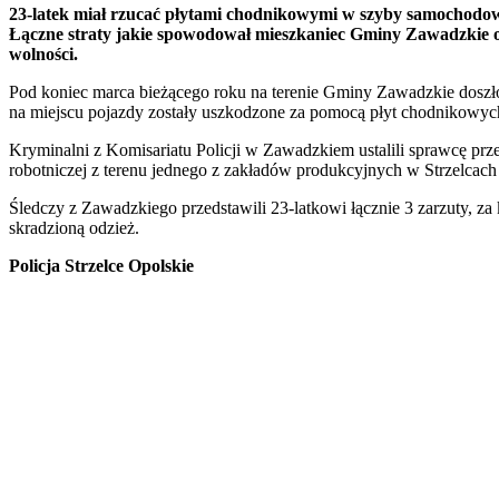
23-latek miał rzucać płytami chodnikowymi w szyby samochodowe
Łączne straty jakie spowodował mieszkaniec Gminy Zawadzkie osz
wolności.
Pod koniec marca bieżącego roku na terenie Gminy Zawadzkie doszło
na miejscu pojazdy zostały uszkodzone za pomocą płyt chodnikowyc
Kryminalni z Komisariatu Policji w Zawadzkiem ustalili sprawcę prze
robotniczej z terenu jednego z zakładów produkcyjnych w Strzelcac
Śledczy z Zawadzkiego przedstawili 23-latkowi łącznie 3 zarzuty, z
skradzioną odzież.
Policja Strzelce Opolskie