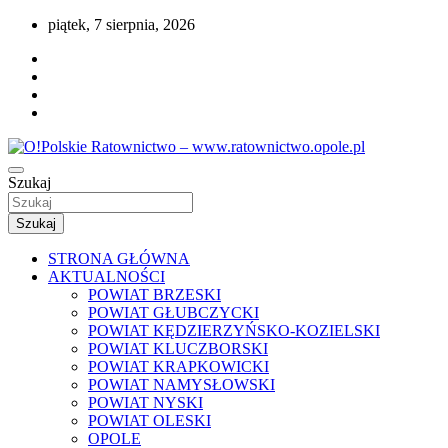
Przejdź
piątek, 7 sierpnia, 2026
do
treści
Portal opolskiego i polskiego ratownictwa.
Szukaj
O!Polskie Ratownictwo – www.ratownictwo
Szukaj
STRONA GŁÓWNA
AKTUALNOŚCI
POWIAT BRZESKI
POWIAT GŁUBCZYCKI
POWIAT KĘDZIERZYŃSKO-KOZIELSKI
POWIAT KLUCZBORSKI
POWIAT KRAPKOWICKI
POWIAT NAMYSŁOWSKI
POWIAT NYSKI
POWIAT OLESKI
OPOLE