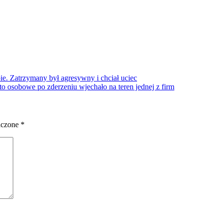
pie. Zatrzymany był agresywny i chciał uciec
 osobowe po zderzeniu wjechało na teren jednej z firm
aczone
*