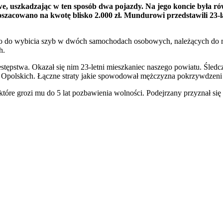
, uszkadzając w ten sposób dwa pojazdy. Na jego koncie była rów
acowano na kwotę blisko 2.000 zł. Mundurowi przedstawili 23-lat
 do wybicia szyb w dwóch samochodach osobowych, należących do mies
h.
stępstwa. Okazał się nim 23-letni mieszkaniec naszego powiatu. Śledc
h Opolskich. Łączne straty jakie spowodował mężczyzna pokrzywdzeni 
a które grozi mu do 5 lat pozbawienia wolności. Podejrzany przyznał