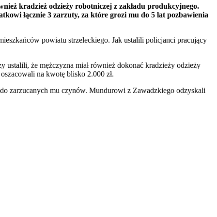
nież kradzież odzieży robotniczej z zakładu produkcyjnego.
kowi łącznie 3 zarzuty, za które grozi mu do 5 lat pozbawienia
zkańców powiatu strzeleckiego. Jak ustalili policjanci pracujący
zy ustalili, że mężczyzna miał również dokonać kradzieży odzieży
oszacowali na kwotę blisko 2.000 zł.
 się do zarzucanych mu czynów. Mundurowi z Zawadzkiego odzyskali