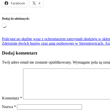
Facebook
X
Dodaj do ulubionych:
Wczytywanie…
Nawigacja
Policjant po służbie wraz z ochroniarzem zatrzymali złodzieja w skle
Zderzenie dwóch busów oraz auta osobowego w Sieroniowicach. Auto
wpisu
Dodaj komentarz
Twój adres email nie zostanie opublikowany.
Wymagane pola są ozn
Komentarz
*
Nazwa
*