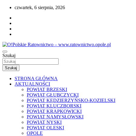
Przejdź
czwartek, 6 sierpnia, 2026
do
treści
Portal opolskiego i polskiego ratownictwa.
Szukaj
O!Polskie Ratownictwo – www.ratownictwo
Szukaj
STRONA GŁÓWNA
AKTUALNOŚCI
POWIAT BRZESKI
POWIAT GŁUBCZYCKI
POWIAT KĘDZIERZYŃSKO-KOZIELSKI
POWIAT KLUCZBORSKI
POWIAT KRAPKOWICKI
POWIAT NAMYSŁOWSKI
POWIAT NYSKI
POWIAT OLESKI
OPOLE