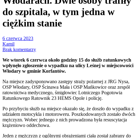
Włodarach. Dwie osoby trafiły
do szpitala, w tym jedna w
ciężkim stanie
6 czerwca 2023
Kamil
Brak komentarzy
We wtorek 6 czerwca około godziny 15 do służb ratunkowych
wpłynęło zgłoszenie o wypadku na ulicy Leśnej w miejscowości
Włodary w gminie Korfantów.
Na miejsce zadysponowano zastępy straży pożarnej z JRG Nysa,
OSP Włodary, OSP Ścinawa Mała i OSP Mańkowice oraz zespół
ratownictwa medycznego, śmigłowiec Lotniczego Pogotowia
Ratunkowego Ratownik 23 HEMS Opole i policję.
Po przybyciu służb na miejsce okazało się, że doszło do wypadku z
udziałem motocykla i motoroweru. Poszkodowanych zostało dwóch
mężczyzn. Wobec jednego z nich prowadzona była resuscytacja
krążeniowo oddechowa.
Jeden z mężczyzn z ogólnymi obrażeniami ciała został zabrany do