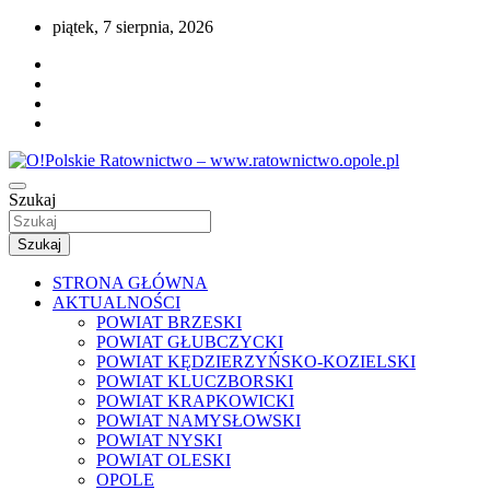
Przejdź
piątek, 7 sierpnia, 2026
do
treści
Portal opolskiego i polskiego ratownictwa.
Szukaj
O!Polskie Ratownictwo –
www.ratownictwo.opole.pl
Szukaj
STRONA GŁÓWNA
AKTUALNOŚCI
POWIAT BRZESKI
POWIAT GŁUBCZYCKI
POWIAT KĘDZIERZYŃSKO-KOZIELSKI
POWIAT KLUCZBORSKI
POWIAT KRAPKOWICKI
POWIAT NAMYSŁOWSKI
POWIAT NYSKI
POWIAT OLESKI
OPOLE