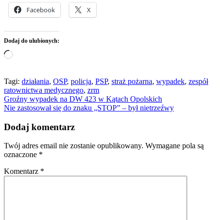
Facebook
X
Dodaj do ulubionych:
Wczytywanie…
Tagi:
działania
,
OSP
,
policja
,
PSP
,
straż pożarna
,
wypadek
,
zespół
ratownictwa medycznego
,
zrm
Nawigacja
Groźny wypadek na DW 423 w Kątach Opolskich
Nie zastosował się do znaku „STOP” – był nietrzeźwy
wpisu
Dodaj komentarz
Twój adres email nie zostanie opublikowany.
Wymagane pola są
oznaczone
*
Komentarz
*