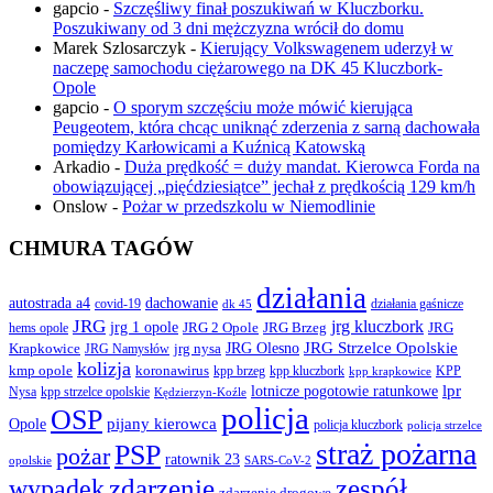
gapcio
-
Szczęśliwy finał poszukiwań w Kluczborku.
Poszukiwany od 3 dni mężczyzna wrócił do domu
Marek Szlosarczyk
-
Kierujący Volkswagenem uderzył w
naczepę samochodu ciężarowego na DK 45 Kluczbork-
Opole
gapcio
-
O sporym szczęściu może mówić kierująca
Peugeotem, która chcąc uniknąć zderzenia z sarną dachowała
pomiędzy Karłowicami a Kuźnicą Katowską
Arkadio
-
Duża prędkość = duży mandat. Kierowca Forda na
obowiązującej „pięćdziesiątce” jechał z prędkością 129 km/h
Onslow
-
Pożar w przedszkolu w Niemodlinie
CHMURA TAGÓW
działania
autostrada a4
dachowanie
covid-19
działania gaśnicze
dk 45
JRG
jrg kluczbork
jrg 1 opole
JRG 2 Opole
JRG Brzeg
JRG
hems opole
JRG Olesno
JRG Strzelce Opolskie
Krapkowice
jrg nysa
JRG Namysłów
kolizja
koronawirus
kmp opole
kpp brzeg
KPP
kpp kluczbork
kpp krapkowice
lotnicze pogotowie ratunkowe
lpr
Nysa
kpp strzelce opolskie
Kędzierzyn-Koźle
policja
OSP
pijany kierowca
Opole
policja kluczbork
policja strzelce
straż pożarna
PSP
pożar
ratownik 23
opolskie
SARS-CoV-2
zdarzenie
wypadek
zespół
zdarzenie drogowe