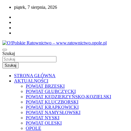
Przejdź
piątek, 7 sierpnia, 2026
do
treści
Portal opolskiego i polskiego ratownictwa.
Szukaj
O!Polskie Ratownictwo –
www.ratownictwo.opole.pl
Szukaj
STRONA GŁÓWNA
AKTUALNOŚCI
POWIAT BRZESKI
POWIAT GŁUBCZYCKI
POWIAT KĘDZIERZYŃSKO-KOZIELSKI
POWIAT KLUCZBORSKI
POWIAT KRAPKOWICKI
POWIAT NAMYSŁOWSKI
POWIAT NYSKI
POWIAT OLESKI
OPOLE