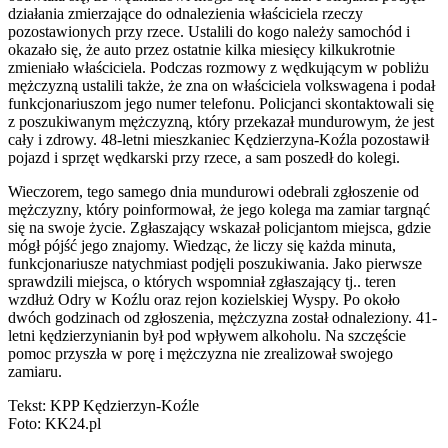
działania zmierzające do odnalezienia właściciela rzeczy
pozostawionych przy rzece. Ustalili do kogo należy samochód i
okazało się, że auto przez ostatnie kilka miesięcy kilkukrotnie
zmieniało właściciela. Podczas rozmowy z wędkującym w pobliżu
mężczyzną ustalili także, że zna on właściciela volkswagena i podał
funkcjonariuszom jego numer telefonu. Policjanci skontaktowali się
z poszukiwanym mężczyzną, który przekazał mundurowym, że jest
cały i zdrowy. 48-letni mieszkaniec Kędzierzyna-Koźla pozostawił
pojazd i sprzęt wędkarski przy rzece, a sam poszedł do kolegi.
Wieczorem, tego samego dnia mundurowi odebrali zgłoszenie od
mężczyzny, który poinformował, że jego kolega ma zamiar targnąć
się na swoje życie. Zgłaszający wskazał policjantom miejsca, gdzie
mógł pójść jego znajomy. Wiedząc, że liczy się każda minuta,
funkcjonariusze natychmiast podjęli poszukiwania. Jako pierwsze
sprawdzili miejsca, o których wspomniał zgłaszający tj.. teren
wzdłuż Odry w Koźlu oraz rejon kozielskiej Wyspy. Po około
dwóch godzinach od zgłoszenia, mężczyzna został odnaleziony. 41-
letni kędzierzynianin był pod wpływem alkoholu. Na szczęście
pomoc przyszła w porę i mężczyzna nie zrealizował swojego
zamiaru.
Tekst: KPP Kędzierzyn-Koźle
Foto: KK24.pl