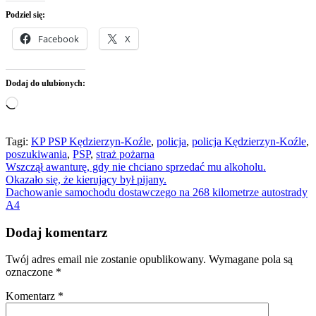
Podziel się:
Facebook
X
Dodaj do ulubionych:
Wczytywanie…
Tagi:
KP PSP Kędzierzyn-Koźle
,
policja
,
policja Kędzierzyn-Koźle
,
poszukiwania
,
PSP
,
straż pożarna
Nawigacja
Wszczął awanturę, gdy nie chciano sprzedać mu alkoholu.
Okazało się, że kierujący był pijany.
wpisu
Dachowanie samochodu dostawczego na 268 kilometrze autostrady
A4
Dodaj komentarz
Twój adres email nie zostanie opublikowany.
Wymagane pola są
oznaczone
*
Komentarz
*