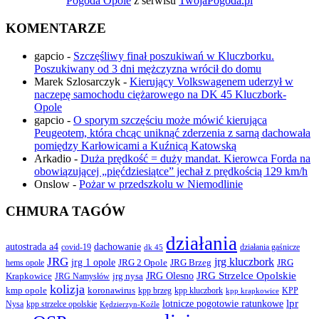
Pogoda Opole
z serwisu
TwojaPogoda.pl
KOMENTARZE
gapcio
-
Szczęśliwy finał poszukiwań w Kluczborku.
Poszukiwany od 3 dni mężczyzna wrócił do domu
Marek Szlosarczyk
-
Kierujący Volkswagenem uderzył w
naczepę samochodu ciężarowego na DK 45 Kluczbork-
Opole
gapcio
-
O sporym szczęściu może mówić kierująca
Peugeotem, która chcąc uniknąć zderzenia z sarną dachowała
pomiędzy Karłowicami a Kuźnicą Katowską
Arkadio
-
Duża prędkość = duży mandat. Kierowca Forda na
obowiązującej „pięćdziesiątce” jechał z prędkością 129 km/h
Onslow
-
Pożar w przedszkolu w Niemodlinie
CHMURA TAGÓW
działania
autostrada a4
dachowanie
covid-19
działania gaśnicze
dk 45
JRG
jrg kluczbork
jrg 1 opole
JRG 2 Opole
JRG Brzeg
JRG
hems opole
JRG Olesno
JRG Strzelce Opolskie
Krapkowice
jrg nysa
JRG Namysłów
kolizja
koronawirus
kmp opole
kpp brzeg
KPP
kpp kluczbork
kpp krapkowice
lotnicze pogotowie ratunkowe
lpr
Nysa
kpp strzelce opolskie
Kędzierzyn-Koźle