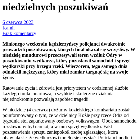
niedzielnych poszukiwań
6 czerwca 2023
Kamil
Brak komentarzy
Minionego weekendu kędzierzyńscy policjanci dwukrotnie
prowadzili poszukiwania, których finał okazał się szczęśliwy. W
niedzielę mundurowi przeczesywali teren wzdłuż Odry w
poszukiwaniu wędkarza, który pozostawił samochód i sprzęt
wędkarski przy brzegu rzeki. Wieczorem, tego samego dnia
odnaleźli mężczyznę, który miał zamiar targnąć się na swoje
życie.
Ratowanie życia i zdrowia jest priorytetem w codziennej służbie
każdego funkcjonariusza, a szybkie i skuteczne działania
niejednokrotnie pozwalają zapobiec tragedii.
W niedzielę (4 czerwca) dyżurny kozielskiego komisariatu został
poinformowany o tym, że w dzielnicy Koźle przy rzece Odra od
tygodnia stoi zaparkowany osobowy volkswagen. Obok samochodu
rozstawiony był namiot, a w nim sprzęt wędkarski. Fakt
pozostawienia sprzętu zaniepokoił osobę zgłaszającą, która
obawiała się, że wędkarzowi mogło się coś stać. Policjanci podjęli