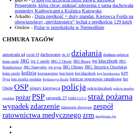
Peugeotem, która chcąc uniknąć zderzenia z sarną dachowała
pomiędzy Karłowicami a Kuźnicą Katowską
Arkadio
-
Duża prędkość = duży mandat. Kierowca Forda na
obowiązującej „pięćdziesiątce” jechał z prędkością 129 km/h
Onslow
-
Pożar w przedszkolu w Niemodlinie
CHMURA TAGÓW
działania
autostrada a4
dachowanie
covid-19
działania gaśnicze
dk 45
JRG
jrg kluczbork
jrg 1 opole
JRG 2 Opole
JRG Brzeg
JRG
hems opole
JRG Olesno
JRG Strzelce Opolskie
Krapkowice
jrg nysa
JRG Namysłów
kolizja
koronawirus
kmp opole
kpp brzeg
KPP
kpp kluczbork
kpp krapkowice
lotnicze pogotowie ratunkowe
lpr
Nysa
kpp strzelce opolskie
Kędzierzyn-Koźle
policja
OSP
pijany kierowca
Opole
policja kluczbork
policja strzelce
straż pożarna
PSP
pożar
ratownik 23
opolskie
SARS-CoV-2
zdarzenie
wypadek
zespół
zdarzenie drogowe
ratownictwa medycznego
zrm
śmigłowiec lpr