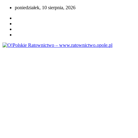
Przejdź
poniedziałek, 10 sierpnia, 2026
do
treści
Portal opolskiego i polskiego ratownictwa.
O!Polskie Ratownictwo –
www.ratownictwo.opole.pl