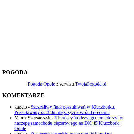
POGODA
Pogoda Opole
z serwisu
TwojaPogoda.pl
KOMENTARZE
gapcio
-
Szczęśliwy finał poszukiwań w Kluczborku.
Poszukiwany od 3 dni mężczyzna wrócił do domu
Marek Szlosarczyk
-
Kierujący Volkswagenem uderzył w
naczepę samochodu ciężarowego na DK 45 Kluczbork-
Opole
gapcio
-
O sporym szczęściu może mówić kierująca