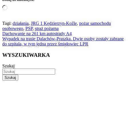
Wczytywanie…
Tagi:
działania
,
JRG 1 Kędzierzyn-Koźle
,
pożar samochodu
osobowego
,
PSP
,
straż pożarna
Nawigacja
Dachowanie na 261 km autostrady A4
Wypadek na trasie Dalachów-Praszka. Dwie osoby zostały zabrane
wpisu
do szpitala, w tym jedna przez śmigłowiec LPR
WYSZUKIWARKA
Szukaj
Szukaj