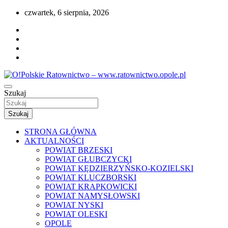
Przejdź
czwartek, 6 sierpnia, 2026
do
treści
Portal opolskiego i polskiego ratownictwa.
Szukaj
O!Polskie Ratownictwo –
www.ratownictwo.opole.pl
Szukaj
STRONA GŁÓWNA
AKTUALNOŚCI
POWIAT BRZESKI
POWIAT GŁUBCZYCKI
POWIAT KĘDZIERZYŃSKO-KOZIELSKI
POWIAT KLUCZBORSKI
POWIAT KRAPKOWICKI
POWIAT NAMYSŁOWSKI
POWIAT NYSKI
POWIAT OLESKI
OPOLE