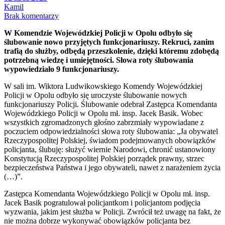
Kamil
Brak komentarzy
W Komendzie Wojewódzkiej Policji w Opolu odbyło się
ślubowanie nowo przyjętych funkcjonariuszy. Rekruci, zanim
trafią do służby, odbędą przeszkolenie, dzięki któremu zdobędą
potrzebną wiedzę i umiejętności. Słowa roty ślubowania
wypowiedziało 9 funkcjonariuszy.
W sali im. Wiktora Ludwikowskiego Komendy Wojewódzkiej
Policji w Opolu odbyło się uroczyste ślubowanie nowych
funkcjonariuszy Policji. Ślubowanie odebrał Zastępca Komendanta
Wojewódzkiego Policji w Opolu mł. insp. Jacek Basik. Wobec
wszystkich zgromadzonych głośno zabrzmiały wypowiadane z
poczuciem odpowiedzialności słowa roty ślubowania: „Ja obywatel
Rzeczypospolitej Polskiej, świadom podejmowanych obowiązków
policjanta, ślubuję: służyć wiernie Narodowi, chronić ustanowiony
Konstytucją Rzeczypospolitej Polskiej porządek prawny, strzec
bezpieczeństwa Państwa i jego obywateli, nawet z narażeniem życia
(…)”.
Zastępca Komendanta Wojewódzkiego Policji w Opolu mł. insp.
Jacek Basik pogratulował policjantkom i policjantom podjęcia
wyzwania, jakim jest służba w Policji. Zwrócił też uwagę na fakt, że
nie można dobrze wykonywać obowiązków policjanta bez