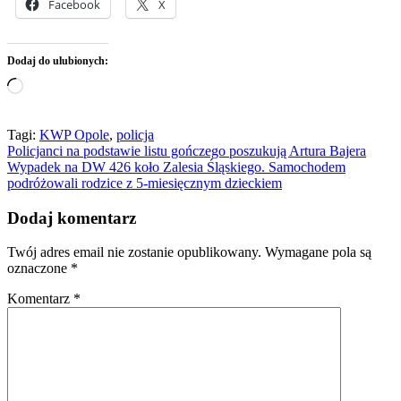
Facebook
X
Dodaj do ulubionych:
Wczytywanie…
Tagi:
KWP Opole
,
policja
Nawigacja
Policjanci na podstawie listu gończego poszukują Artura Bajera
Wypadek na DW 426 koło Zalesia Śląskiego. Samochodem
wpisu
podróżowali rodzice z 5-miesięcznym dzieckiem
Dodaj komentarz
Twój adres email nie zostanie opublikowany.
Wymagane pola są
oznaczone
*
Komentarz
*