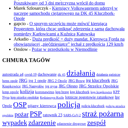
Poszukiwany od 3 dni mężczyzna wrócił do domu
Marek Szlosarczyk
-
Kierujący Volkswagenem uderzył w
naczepę samochodu ciężarowego na DK 45 Kluczbork-
Opole
gapcio
-
O sporym szczęściu może mówić kierująca
Peugeotem, która chcąc uniknąć zderzenia z sarną dachowała
pomiędzy Karłowicami a Kuźnicą Katowską
Arkadio
-
Duża prędkość = duży mandat. Kierowca Forda na
obowiązującej „pięćdziesiątce” jechał z prędkością 129 km/h
Onslow
-
Pożar w przedszkolu w Niemodlinie
CHMURA TAGÓW
działania
autostrada a4
dachowanie
covid-19
działania gaśnicze
dk 45
JRG
jrg kluczbork
jrg 1 opole
JRG 2 Opole
JRG Brzeg
JRG
hems opole
JRG Olesno
JRG Strzelce Opolskie
Krapkowice
jrg nysa
JRG Namysłów
kolizja
koronawirus
kmp opole
kpp brzeg
KPP
kpp kluczbork
kpp krapkowice
lotnicze pogotowie ratunkowe
lpr
Nysa
kpp strzelce opolskie
Kędzierzyn-Koźle
policja
OSP
pijany kierowca
Opole
policja kluczbork
policja strzelce
straż pożarna
PSP
pożar
ratownik 23
opolskie
SARS-CoV-2
zdarzenie
wypadek
zespół
zdarzenie drogowe