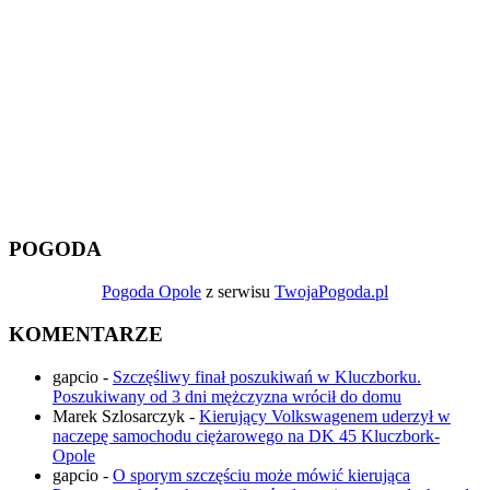
POGODA
Pogoda Opole
z serwisu
TwojaPogoda.pl
KOMENTARZE
gapcio
-
Szczęśliwy finał poszukiwań w Kluczborku.
Poszukiwany od 3 dni mężczyzna wrócił do domu
Marek Szlosarczyk
-
Kierujący Volkswagenem uderzył w
naczepę samochodu ciężarowego na DK 45 Kluczbork-
Opole
gapcio
-
O sporym szczęściu może mówić kierująca