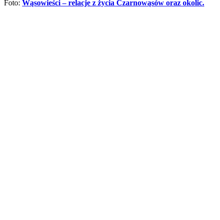
Foto:
Wąsowieści – relacje z życia Czarnowąsów oraz okolic.