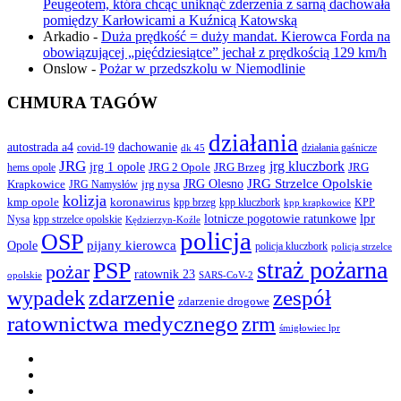
Peugeotem, która chcąc uniknąć zderzenia z sarną dachowała
pomiędzy Karłowicami a Kuźnicą Katowską
Arkadio
-
Duża prędkość = duży mandat. Kierowca Forda na
obowiązującej „pięćdziesiątce” jechał z prędkością 129 km/h
Onslow
-
Pożar w przedszkolu w Niemodlinie
CHMURA TAGÓW
działania
autostrada a4
dachowanie
covid-19
działania gaśnicze
dk 45
JRG
jrg kluczbork
jrg 1 opole
JRG 2 Opole
JRG Brzeg
JRG
hems opole
JRG Olesno
JRG Strzelce Opolskie
Krapkowice
jrg nysa
JRG Namysłów
kolizja
koronawirus
kmp opole
kpp brzeg
KPP
kpp kluczbork
kpp krapkowice
lotnicze pogotowie ratunkowe
lpr
Nysa
kpp strzelce opolskie
Kędzierzyn-Koźle
policja
OSP
pijany kierowca
Opole
policja kluczbork
policja strzelce
straż pożarna
PSP
pożar
ratownik 23
opolskie
SARS-CoV-2
zdarzenie
wypadek
zespół
zdarzenie drogowe
ratownictwa medycznego
zrm
śmigłowiec lpr