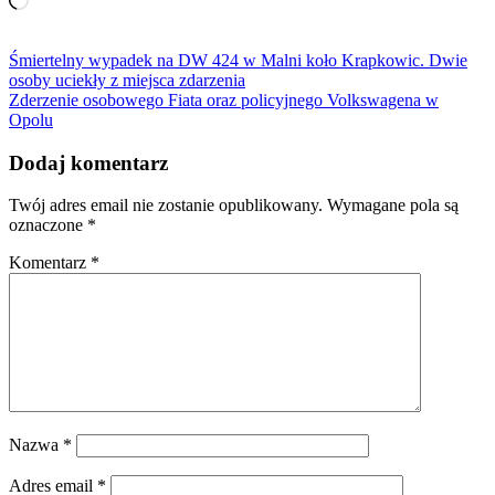
Nawigacja
Śmiertelny wypadek na DW 424 w Malni koło Krapkowic. Dwie
osoby uciekły z miejsca zdarzenia
wpisu
Zderzenie osobowego Fiata oraz policyjnego Volkswagena w
Opolu
Dodaj komentarz
Twój adres email nie zostanie opublikowany.
Wymagane pola są
oznaczone
*
Komentarz
*
Nazwa
*
Adres email
*