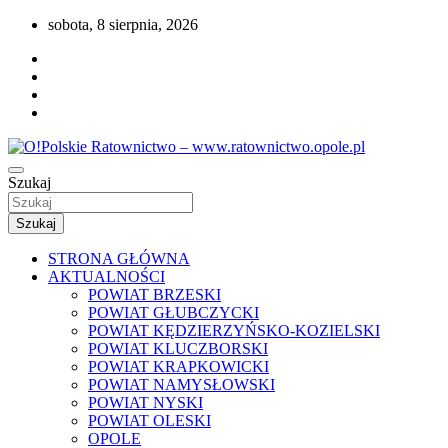
Przejdź
sobota, 8 sierpnia, 2026
do
treści
Portal opolskiego i polskiego ratownictwa.
Szukaj
O!Polskie Ratownictwo –
www.ratownictwo.opole.pl
Szukaj
STRONA GŁÓWNA
AKTUALNOŚCI
POWIAT BRZESKI
POWIAT GŁUBCZYCKI
POWIAT KĘDZIERZYŃSKO-KOZIELSKI
POWIAT KLUCZBORSKI
POWIAT KRAPKOWICKI
POWIAT NAMYSŁOWSKI
POWIAT NYSKI
POWIAT OLESKI
OPOLE