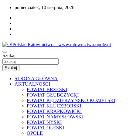
Przejdź
poniedziałek, 10 sierpnia, 2026
do
treści
Portal opolskiego i polskiego ratownictwa.
Szukaj
O!Polskie Ratownictwo –
www.ratownictwo.opole.pl
Szukaj
STRONA GŁÓWNA
AKTUALNOŚCI
POWIAT BRZESKI
POWIAT GŁUBCZYCKI
POWIAT KĘDZIERZYŃSKO-KOZIELSKI
POWIAT KLUCZBORSKI
POWIAT KRAPKOWICKI
POWIAT NAMYSŁOWSKI
POWIAT NYSKI
POWIAT OLESKI
OPOLE