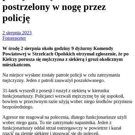
postrzelony w nogę przez
policję
2 sierpnia 2023
Fotoreporter
W środę 2 sierpnia około godziny 9 dyżurny Komendy
Powiatowej w Strzelcach Opolskich otrzymał zgłoszenie, że po
Kielczy porusza się mężczyzna z siekierą i grozi okolicznym
mieszkańcom.
Na miejsce wysłane zostały patrole policji w celu zatrzymania
mężczyzny. Jeden z patroli zauważył poszukiwanego.
31-latek wyszedł z posesji i ruszył z siekierą w kierunku
funkcjonariuszy. Policjanci wezwali mężczyznę by się uspokoił,
bowiem w przeciwnym razie użyją wobec niego środków przymusu
bezpośredniego.
Agresor nie reagował na polecenia, dlatego funkcjonariusze użyli
wobec niego gazu. To nie zatrzymało napastnika. Jeden z
funkcjonariuszy oddał strzał ostrzegawczy w powietrze i kazał
rzucić na ziemię siekierę i stosować się do poleceń.