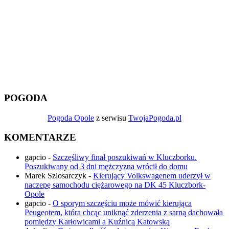
POGODA
Pogoda Opole
z serwisu
TwojaPogoda.pl
KOMENTARZE
gapcio
-
Szczęśliwy finał poszukiwań w Kluczborku.
Poszukiwany od 3 dni mężczyzna wrócił do domu
Marek Szlosarczyk
-
Kierujący Volkswagenem uderzył w
naczepę samochodu ciężarowego na DK 45 Kluczbork-
Opole
gapcio
-
O sporym szczęściu może mówić kierująca
Peugeotem, która chcąc uniknąć zderzenia z sarną dachowała
pomiędzy Karłowicami a Kuźnicą Katowską