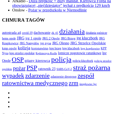
Arkadio
-
Duża prędkość = duży mandat. Kierowca Forda na
obowiązującej „pięćdziesiątce” jechał z prędkością 129 km/h
Onslow
-
Pożar w przedszkolu w Niemodlinie
CHMURA TAGÓW
działania
autostrada a4
dachowanie
covid-19
działania gaśnicze
dk 45
JRG
jrg kluczbork
jrg 1 opole
JRG 2 Opole
JRG Brzeg
JRG
hems opole
JRG Olesno
JRG Strzelce Opolskie
Krapkowice
jrg nysa
JRG Namysłów
kolizja
koronawirus
kmp opole
kpp brzeg
KPP
kpp kluczbork
kpp krapkowice
lotnicze pogotowie ratunkowe
lpr
Nysa
kpp strzelce opolskie
Kędzierzyn-Koźle
policja
OSP
pijany kierowca
Opole
policja kluczbork
policja strzelce
straż pożarna
PSP
pożar
ratownik 23
opolskie
SARS-CoV-2
zdarzenie
wypadek
zespół
zdarzenie drogowe
ratownictwa medycznego
zrm
śmigłowiec lpr