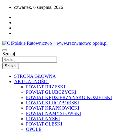
Przejdź
czwartek, 6 sierpnia, 2026
do
treści
Portal opolskiego i polskiego ratownictwa.
Szukaj
O!Polskie Ratownictwo –
www.ratownictwo.opole.pl
Szukaj
STRONA GŁÓWNA
AKTUALNOŚCI
POWIAT BRZESKI
POWIAT GŁUBCZYCKI
POWIAT KĘDZIERZYŃSKO-KOZIELSKI
POWIAT KLUCZBORSKI
POWIAT KRAPKOWICKI
POWIAT NAMYSŁOWSKI
POWIAT NYSKI
POWIAT OLESKI
OPOLE