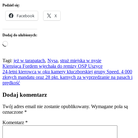
Podziel się:
Facebook
X
Dodaj do ulubionych:
Wczytywanie…
Tagi:
jeż w tarapatach
,
Nysa
,
straż miejska w nysie
Nawigacja
Kierująca Fordem wjechała do remizy OSP Uszyce
24-letni kierowca w oku kamery kluczborskiej grupy Speed. 4 000
wpisu
złotych mandatu oraz 28 pkt. karnych za wyprzedzanie na pasach i
prędkość
Dodaj komentarz
Twój adres email nie zostanie opublikowany.
Wymagane pola są
oznaczone
*
Komentarz
*