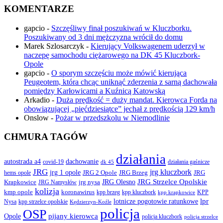
KOMENTARZE
gapcio
-
Szczęśliwy finał poszukiwań w Kluczborku.
Poszukiwany od 3 dni mężczyzna wrócił do domu
Marek Szlosarczyk
-
Kierujący Volkswagenem uderzył w
naczepę samochodu ciężarowego na DK 45 Kluczbork-
Opole
gapcio
-
O sporym szczęściu może mówić kierująca
Peugeotem, która chcąc uniknąć zderzenia z sarną dachowała
pomiędzy Karłowicami a Kuźnicą Katowską
Arkadio
-
Duża prędkość = duży mandat. Kierowca Forda na
obowiązującej „pięćdziesiątce” jechał z prędkością 129 km/h
Onslow
-
Pożar w przedszkolu w Niemodlinie
CHMURA TAGÓW
działania
autostrada a4
dachowanie
covid-19
działania gaśnicze
dk 45
JRG
jrg kluczbork
jrg 1 opole
JRG 2 Opole
JRG Brzeg
JRG
hems opole
JRG Olesno
JRG Strzelce Opolskie
Krapkowice
jrg nysa
JRG Namysłów
kolizja
koronawirus
kmp opole
kpp brzeg
KPP
kpp kluczbork
kpp krapkowice
lotnicze pogotowie ratunkowe
lpr
Nysa
kpp strzelce opolskie
Kędzierzyn-Koźle
policja
OSP
pijany kierowca
Opole
policja kluczbork
policja strzelce