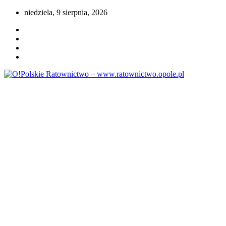
Przejdź
niedziela, 9 sierpnia, 2026
do
treści
Portal opolskiego i polskiego ratownictwa.
O!Polskie Ratownictwo –
www.ratownictwo.opole.pl