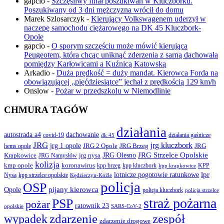
gapcio
-
Szczęśliwy finał poszukiwań w Kluczborku.
Poszukiwany od 3 dni mężczyzna wrócił do domu
Marek Szlosarczyk
-
Kierujący Volkswagenem uderzył w
naczepę samochodu ciężarowego na DK 45 Kluczbork-
Opole
gapcio
-
O sporym szczęściu może mówić kierująca
Peugeotem, która chcąc uniknąć zderzenia z sarną dachowała
pomiędzy Karłowicami a Kuźnicą Katowską
Arkadio
-
Duża prędkość = duży mandat. Kierowca Forda na
obowiązującej „pięćdziesiątce” jechał z prędkością 129 km/h
Onslow
-
Pożar w przedszkolu w Niemodlinie
CHMURA TAGÓW
działania
autostrada a4
dachowanie
covid-19
działania gaśnicze
dk 45
JRG
jrg kluczbork
jrg 1 opole
JRG 2 Opole
JRG Brzeg
JRG
hems opole
JRG Olesno
JRG Strzelce Opolskie
Krapkowice
jrg nysa
JRG Namysłów
kolizja
koronawirus
kmp opole
kpp brzeg
KPP
kpp kluczbork
kpp krapkowice
lotnicze pogotowie ratunkowe
lpr
Nysa
kpp strzelce opolskie
Kędzierzyn-Koźle
policja
OSP
pijany kierowca
Opole
policja kluczbork
policja strzelce
straż pożarna
PSP
pożar
ratownik 23
opolskie
SARS-CoV-2
zdarzenie
wypadek
zespół
zdarzenie drogowe