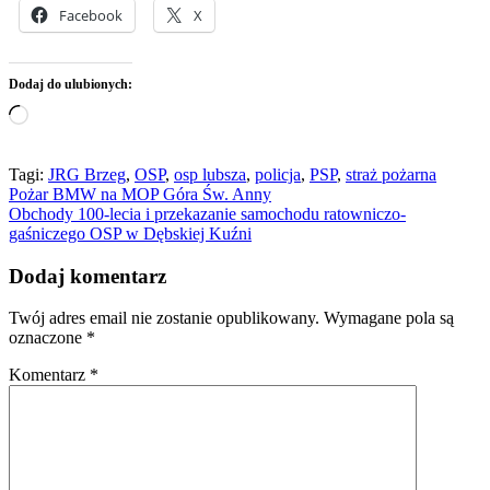
Facebook
X
Dodaj do ulubionych:
Wczytywanie…
Tagi:
JRG Brzeg
,
OSP
,
osp lubsza
,
policja
,
PSP
,
straż pożarna
Nawigacja
Pożar BMW na MOP Góra Św. Anny
Obchody 100-lecia i przekazanie samochodu ratowniczo-
wpisu
gaśniczego OSP w Dębskiej Kuźni
Dodaj komentarz
Twój adres email nie zostanie opublikowany.
Wymagane pola są
oznaczone
*
Komentarz
*