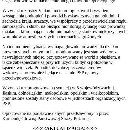
Częstochowie w ramach Centralnego Odwodu Operacyjnego.
W związku z ostrzeżeniami meteorologicznymi i ryzykiem
wystąpienia podtopień i powodzi błyskawicznych na południu i
zachodzie kraju, strażacy, we współpracy z przedstawicielami rządu,
samorządów i służb, na bieżąco monitorują sytuację oraz prowadzą
działania, które mają na celu minimalizację skutków niekorzystnych
warunków atmosferycznych na terenach zagrożonych.
Na ten moment sytuacja wymaga głównie prowadzenia działań
prewencyjnych, w tym m.in. monitorowany jest stan wód oraz
newralgicznych miejsc, przygotowywane są worki z piaskiem, a
także zabezpieczane są przy ich użyciu budynki położone w
sąsiedztwie rzek. Ponadto, do zabezpieczenia terenów
wykorzystano również będące na stanie PSP rękawy
przeciwpowodziowe.
W związku z prognozowaną sytuacją w 5 województwach tj.
śląskim, dolnośląskim, małopolskim, opolskim i wielkopolskim,
podniesione zostały stany osobowe w jednostkach organizacyjnych
PSP.
Opracowane na podstawie danych przedstawionych przez
Komendę Główną Państwowej Straży Pożarnej.
<<<<<AKTUALIZACJA>>>>>