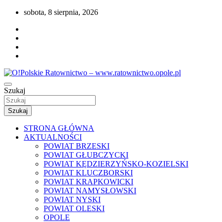
Przejdź
sobota, 8 sierpnia, 2026
do
treści
Portal opolskiego i polskiego ratownictwa.
Szukaj
O!Polskie Ratownictwo –
www.ratownictwo.opole.pl
Szukaj
STRONA GŁÓWNA
AKTUALNOŚCI
POWIAT BRZESKI
POWIAT GŁUBCZYCKI
POWIAT KĘDZIERZYŃSKO-KOZIELSKI
POWIAT KLUCZBORSKI
POWIAT KRAPKOWICKI
POWIAT NAMYSŁOWSKI
POWIAT NYSKI
POWIAT OLESKI
OPOLE