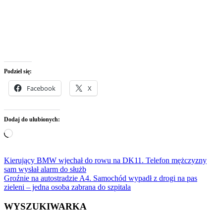
Podziel się:
Facebook
X
Dodaj do ulubionych:
Wczytywanie…
Nawigacja
Kierujący BMW wjechał do rowu na DK11. Telefon mężczyzny
sam wysłał alarm do służb
wpisu
Groźnie na autostradzie A4. Samochód wypadł z drogi na pas
zieleni – jedna osoba zabrana do szpitala
WYSZUKIWARKA