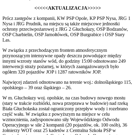
<<<<<AKTUALIZACJA>>>>>
Prócz zastępów z kompanii, KW PSP Opole, KP PSP Nysa, JRG 1
Nysa i JRG Prudnik, na miejscu są także miejscowe jednostki
ochrony przeciwpożarowej z JRG 2 Głuchołazy, OSP Bodzanów,
OSP Charbielin, OSP Jarnołtówek, OSP Burgrabice i OSP Stary
Las.
W związku z przechodzącym frontem atmosferycznym
przynoszącym intensywne opady deszczu powodujące między
innymi wzrosty stanów wód, do godziny 15:00 odnotowano 249
interwencji straży pożarnej, w których zaangażowanych było
ogółem 320 pojazdów JOP i 1287 ratowników JOP.
Najwięcej zdarzeń odnotowano na terenie woj.: dolnośląskiego 115,
opolskiego – 39 oraz śląskiego – 26.
W m. Głuchołazy woj. opolskie, na czas budowy nowego mostu
(stary w trakcie rozbiórki, nowa przeprawa w budowie) nad rzeką
Biała Głuchołaska został ograniczony przepływ wody i rozebrano
część wału. W związku z powyższym na miejsce w celu
wzmocnienia, zadysponowano siły Wojewódzkiego Odwodu
Operacyjnego w sile 2 kompanii (20 pojazdów, ok. 100 osób), 36
żołnierzy WOT oraz 25 kadetów z Centralna Szkoła PSP w