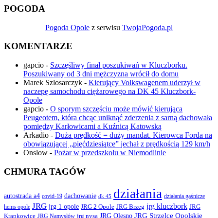
POGODA
Pogoda Opole
z serwisu
TwojaPogoda.pl
KOMENTARZE
gapcio
-
Szczęśliwy finał poszukiwań w Kluczborku.
Poszukiwany od 3 dni mężczyzna wrócił do domu
Marek Szlosarczyk
-
Kierujący Volkswagenem uderzył w
naczepę samochodu ciężarowego na DK 45 Kluczbork-
Opole
gapcio
-
O sporym szczęściu może mówić kierująca
Peugeotem, która chcąc uniknąć zderzenia z sarną dachowała
pomiędzy Karłowicami a Kuźnicą Katowską
Arkadio
-
Duża prędkość = duży mandat. Kierowca Forda na
obowiązującej „pięćdziesiątce” jechał z prędkością 129 km/h
Onslow
-
Pożar w przedszkolu w Niemodlinie
CHMURA TAGÓW
działania
autostrada a4
dachowanie
covid-19
działania gaśnicze
dk 45
JRG
jrg kluczbork
jrg 1 opole
JRG 2 Opole
JRG Brzeg
JRG
hems opole
JRG Olesno
JRG Strzelce Opolskie
Krapkowice
jrg nysa
JRG Namysłów