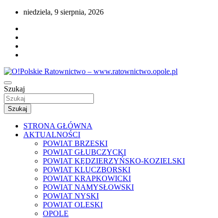
Przejdź
niedziela, 9 sierpnia, 2026
do
treści
Portal opolskiego i polskiego ratownictwa.
Szukaj
O!Polskie Ratownictwo – www.ratownictwo
Szukaj
STRONA GŁÓWNA
AKTUALNOŚCI
POWIAT BRZESKI
POWIAT GŁUBCZYCKI
POWIAT KĘDZIERZYŃSKO-KOZIELSKI
POWIAT KLUCZBORSKI
POWIAT KRAPKOWICKI
POWIAT NAMYSŁOWSKI
POWIAT NYSKI
POWIAT OLESKI
OPOLE