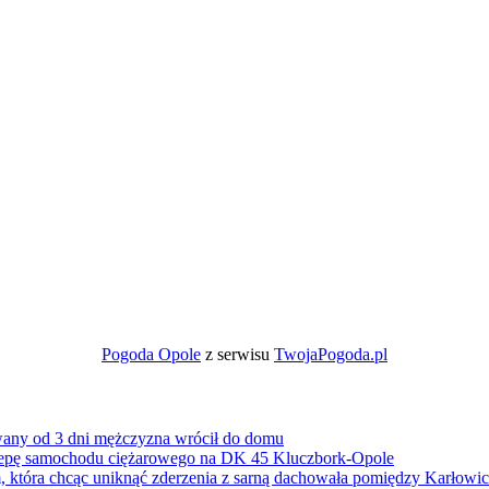
Pogoda Opole
z serwisu
TwojaPogoda.pl
wany od 3 dni mężczyzna wrócił do domu
zepę samochodu ciężarowego na DK 45 Kluczbork-Opole
 która chcąc uniknąć zderzenia z sarną dachowała pomiędzy Karłow