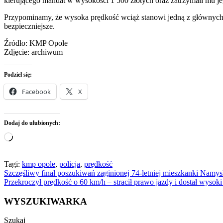
kierującego mandat w wysokości 1 500 złotych oraz zatrzymali mu j
Przypominamy, że wysoka prędkość wciąż stanowi jedną z głównych 
bezpieczniejsze.
Źródło: KMP Opole
Zdjęcie: archiwum
Podziel się:
Facebook
X
Dodaj do ulubionych:
Wczytywanie…
Tagi:
kmp opole
,
policja
,
prędkość
Nawigacja
Szczęśliwy finał poszukiwań zaginionej 74-letniej mieszkanki Namy
Przekroczył prędkość o 60 km/h – stracił prawo jazdy i dostał wysok
wpisu
WYSZUKIWARKA
Szukaj