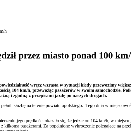
km/h
dził przez miasto ponad 100 km
wiedzialność wręcz wzrasta w sytuacji kiedy przewozimy większa 
kością 104 km/h, przewożąc pasażerów w swoim samochodzie. Polic
żną i zgodną z przepisami jazdę po naszych drogach.
ili służbę na terenie powiatu opolskiego. Tego dnia w miejscowości 
rzeniu jego prędkości okazało się, że jedzie on 104 km/h, w miejscu g
 z kilkoma pasażerami. Za popełnione wykroczenie polegające na przek