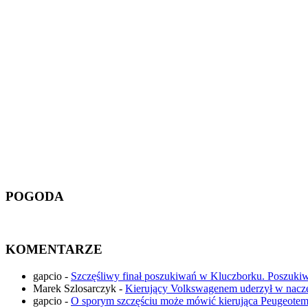
POGODA
KOMENTARZE
gapcio
-
Szczęśliwy finał poszukiwań w Kluczborku. Poszuki
Marek Szlosarczyk
-
Kierujący Volkswagenem uderzył w nac
gapcio
-
O sporym szczęściu może mówić kierująca Peugeotem,