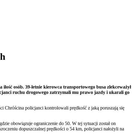
/h
ilość osób. 39-letnie kierowca transportowego busa zlekceważył
janci ruchu drogowego zatrzymali mu prawo jazdy i ukarali go
Chróścina policjanci kontrolowali prędkość z jaką poruszają się
dzie obowiązuje ograniczenie do 50. W tej sytuacji został on
roczeniu dopuszczalnej prędkości o 54 km, policjanci nałożyli na