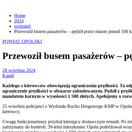
Home
2024
wrzesień
Przewoził busem pasażerów – pędził przez miasto ponad 100 
POWIAT OPOLSKI
Przewoził busem pasażerów – pę
28 września 2024
Kamil
Każdego z kierowców obowiązują ograniczenia prędkości. Ta odpo
ograniczenie prędkości w obszarze zabudowanym. Pędził z pręd
mandatem karnym w wysokości 1 500 złotych. Apelujemy o rozwa
25 września policjanci z Wydziału Ruchu Drogowego KMP w Opolu pełn
kierowcy.
Uwagę funkcjonariuszy przykuł kierujący dostawczym renault. Po zmie
zatrzymany do kontroli. 39-letni mieszkaniec Opola podróżował wraz