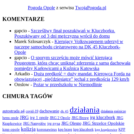
Pogoda Opole
z serwisu
TwojaPogoda.pl
KOMENTARZE
gapcio
-
Szczęśliwy finał poszukiwań w Kluczborku.
Poszukiwany od 3 dni mężczyzna wrócił do domu
Marek Szlosarczyk
-
Kierujący Volkswagenem uderzył w
naczepę samochodu ciężarowego na DK 45 Kluczbork-
Opole
gapcio
-
O sporym szczęściu może mówić kierująca
Peugeotem, która chcąc uniknąć zderzenia z sarną dachowała
pomiędzy Karłowicami a Kuźnicą Katowską
Arkadio
-
Duża prędkość = duży mandat. Kierowca Forda na
obowiązującej „pięćdziesiątce” jechał z prędkością 129 km/h
Onslow
-
Pożar w przedszkolu w Niemodlinie
CHMURA TAGÓW
działania
autostrada a4
dachowanie
covid-19
działania gaśnicze
dk 45
JRG
jrg kluczbork
jrg 1 opole
JRG 2 Opole
JRG Brzeg
JRG
hems opole
JRG Olesno
JRG Strzelce Opolskie
Krapkowice
jrg nysa
JRG Namysłów
kolizja
koronawirus
kmp opole
kpp brzeg
KPP
kpp kluczbork
kpp krapkowice