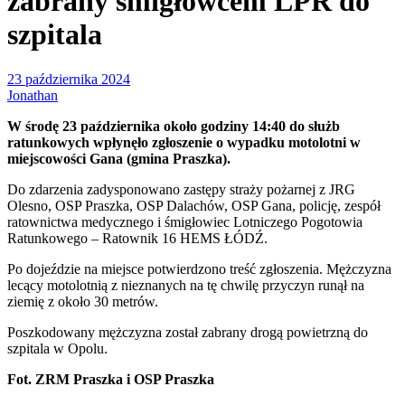
zabrany śmigłowcem LPR do
szpitala
23 października 2024
Jonathan
W środę 23 października około godziny 14:40 do służb
ratunkowych wpłynęło zgłoszenie o wypadku motolotni w
miejscowości Gana (gmina Praszka).
Do zdarzenia zadysponowano zastępy straży pożarnej z JRG
Olesno, OSP Praszka, OSP Dalachów, OSP Gana, policję, zespół
ratownictwa medycznego i śmigłowiec Lotniczego Pogotowia
Ratunkowego – Ratownik 16 HEMS ŁÓDŹ.
Po dojeździe na miejsce potwierdzono treść zgłoszenia. Mężczyzna
lecący motolotnią z nieznanych na tę chwilę przyczyn runął na
ziemię z około 30 metrów.
Poszkodowany mężczyzna został zabrany drogą powietrzną do
szpitala w Opolu.
Fot. ZRM Praszka i OSP Praszka