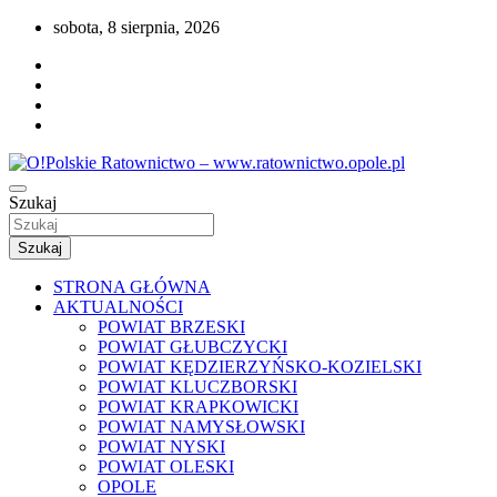
Przejdź
sobota, 8 sierpnia, 2026
do
treści
Portal opolskiego i polskiego ratownictwa.
Szukaj
O!Polskie Ratownictwo –
www.ratownictwo.opole.pl
Szukaj
STRONA GŁÓWNA
AKTUALNOŚCI
POWIAT BRZESKI
POWIAT GŁUBCZYCKI
POWIAT KĘDZIERZYŃSKO-KOZIELSKI
POWIAT KLUCZBORSKI
POWIAT KRAPKOWICKI
POWIAT NAMYSŁOWSKI
POWIAT NYSKI
POWIAT OLESKI
OPOLE