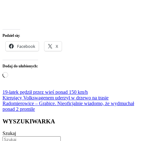
Podziel się:
Facebook
X
Dodaj do ulubionych:
Wczytywanie…
Nawigacja
19-latek pędził przez wieś ponad 150 km/h
Kierujący Volkswagenem uderzył w drzewo na trasie
wpisu
Radomierowice – Grabice. Nieoficjalnie wiadomo, że wydmuchał
ponad 2 promile
WYSZUKIWARKA
Szukaj