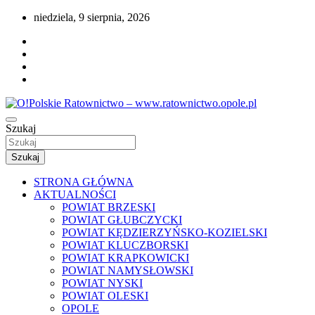
Przejdź
niedziela, 9 sierpnia, 2026
do
treści
Portal opolskiego i polskiego ratownictwa.
Szukaj
O!Polskie Ratownictwo –
www.ratownictwo.opole.pl
Szukaj
STRONA GŁÓWNA
AKTUALNOŚCI
POWIAT BRZESKI
POWIAT GŁUBCZYCKI
POWIAT KĘDZIERZYŃSKO-KOZIELSKI
POWIAT KLUCZBORSKI
POWIAT KRAPKOWICKI
POWIAT NAMYSŁOWSKI
POWIAT NYSKI
POWIAT OLESKI
OPOLE