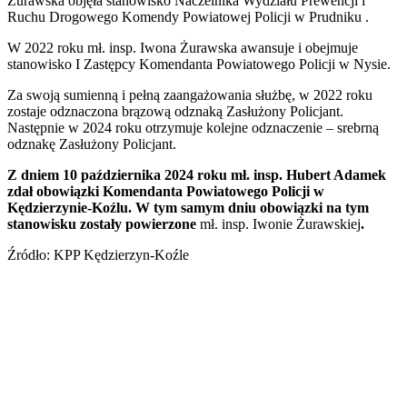
Żurawska objęła stanowisko Naczelnika Wydziału Prewencji i
Ruchu Drogowego Komendy Powiatowej Policji w Prudniku .
W 2022 roku mł. insp. Iwona Żurawska awansuje i obejmuje
stanowisko I Zastępcy Komendanta Powiatowego Policji w Nysie.
Za swoją sumienną i pełną zaangażowania służbę, w 2022 roku
zostaje odznaczona brązową odznaką Zasłużony Policjant.
Następnie w 2024 roku otrzymuje kolejne odznaczenie – srebrną
odznakę Zasłużony Policjant.
Z dniem
10
października
202
4 roku mł. insp. Hubert Adamek
zdał obowiązki Komendanta Powiatowego Policji w
Kędzierzynie-Koźlu. W tym samym dniu obowiązki na tym
stanowisku zostały powierzone
mł. insp. Iwonie Żurawskiej
.
Źródło: KPP Kędzierzyn-Koźle