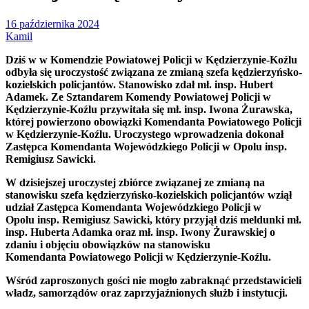
16 października 2024
Kamil
Dziś w w Komendzie Powiatowej Policji w Kędzierzynie-Koźlu
odbyła się uroczystość związana ze zmianą szefa kędzierzyńsko-
kozielskich policjantów. Stanowisko zdał mł. insp. Hubert
Adamek. Ze Sztandarem Komendy Powiatowej Policji w
Kędzierzynie-Koźlu przywitała się mł. insp. Iwona Żurawska,
której powierzono obowiązki Komendanta Powiatowego Policji
w Kędzierzynie-Koźlu. Uroczystego wprowadzenia dokonał
Zastępca Komendanta Wojewódzkiego Policji w Opolu insp.
Remigiusz Sawicki.
W dzisiejszej uroczystej zbiórce związanej ze zmianą na
stanowisku szefa
kędzierzyńsko-kozielskich
policjantów wziął
udział
Zastępca Komendanta
Wojewódzkiego
Policji
w
Opolu
insp.
Remigiusz Sawicki
, który przyjął dziś meldunki
mł.
insp. Huberta Adamka
oraz
mł.
insp.
Iwony Żurawskiej
o
zdaniu i objęciu obowiązków na stanowisku
Komendanta
Powiatowego
Policji w
Kędzierzynie-Koźlu.
Wśród zaproszonych gości nie mogło zabraknąć przedstawicieli
władz, samorządów oraz zaprzyjaźnionych służb i instytucji.