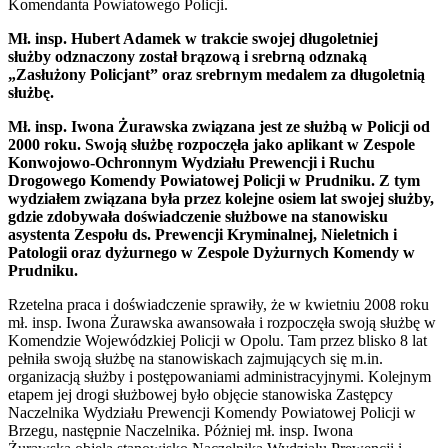
Komendanta Powiatowego Policji.
Mł. insp. Hubert Adamek
w trakcie swojej długoletniej
służby
odznaczony został brązową i srebrną odznaką
„Zasłużony Policjant” oraz srebrnym medalem za długoletnią
służbę.
Mł. insp. Iwona Żurawska związana jest ze służbą w Policji od
2000 roku. Swoją służbę rozpoczęła jako aplikant w Zespole
Konwojowo-Ochronnym Wydziału Prewencji i Ruchu
Drogowego Komendy Powiatowej Policji w Prudniku. Z tym
wydziałem związana była przez kolejne osiem lat swojej służby,
gdzie zdobywała doświadczenie służbowe na stanowisku
asystenta Zespołu ds. Prewencji Kryminalnej, Nieletnich i
Patologii oraz dyżurnego w Zespole Dyżurnych Komendy w
Prudniku.
Rzetelna praca i doświadczenie sprawiły, że w kwietniu 2008 roku
mł. insp. Iwona Żurawska awansowała i rozpoczęła swoją służbę w
Komendzie Wojewódzkiej Policji w Opolu. Tam przez blisko 8 lat
pełniła swoją służbę na stanowiskach zajmujących się m.in.
organizacją służby i postępowaniami administracyjnymi. Kolejnym
etapem jej drogi służbowej było objęcie stanowiska Zastępcy
Naczelnika Wydziału Prewencji Komendy Powiatowej Policji w
Brzegu, następnie Naczelnika. Póżniej mł. insp. Iwona