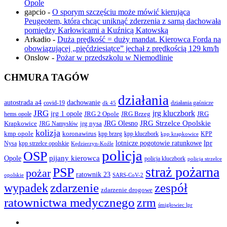
Opole
gapcio
-
O sporym szczęściu może mówić kierująca
Peugeotem, która chcąc uniknąć zderzenia z sarną dachowała
pomiędzy Karłowicami a Kuźnicą Katowską
Arkadio
-
Duża prędkość = duży mandat. Kierowca Forda na
obowiązującej „pięćdziesiątce” jechał z prędkością 129 km/h
Onslow
-
Pożar w przedszkolu w Niemodlinie
CHMURA TAGÓW
działania
autostrada a4
dachowanie
covid-19
działania gaśnicze
dk 45
JRG
jrg kluczbork
jrg 1 opole
JRG 2 Opole
JRG Brzeg
JRG
hems opole
JRG Olesno
JRG Strzelce Opolskie
Krapkowice
jrg nysa
JRG Namysłów
kolizja
koronawirus
kmp opole
kpp brzeg
KPP
kpp kluczbork
kpp krapkowice
lotnicze pogotowie ratunkowe
lpr
Nysa
kpp strzelce opolskie
Kędzierzyn-Koźle
policja
OSP
pijany kierowca
Opole
policja kluczbork
policja strzelce
straż pożarna
PSP
pożar
ratownik 23
opolskie
SARS-CoV-2
zdarzenie
wypadek
zespół
zdarzenie drogowe
ratownictwa medycznego
zrm
śmigłowiec lpr