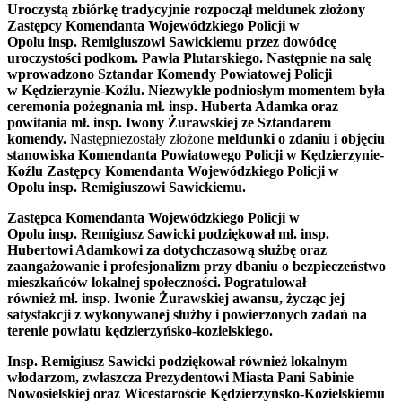
Uroczystą z
biórkę tradycyjnie rozpoczą
ł meldunek złożony
Zastępc
y
Komendanta
Wojewódzkiego
Policji
w
Opolu
insp.
Remigiuszowi Sawickiemu
przez dowódcę
uroczystości
podkom. Pawła Plutarskiego
.
Następnie na salę
wprowadzono Sztandar Komendy
Powiatowej
Policji
w
Kędzierzynie-Koźlu.
Niezwykle podniosłym momentem była
ceremonia pożegnania
mł. insp. Huberta Adamka
oraz
powitania
mł.
insp.
Iwony Żurawskiej
ze Sztandarem
komendy.
Następniezostały złożone
meldunki o zdaniu i objęciu
stanowiska Komendanta
Powiatowego
Policji w
Kędzierzynie-
Koźlu
Zastępc
y
Komendanta
Wojewódzkiego
Policji
w
Opolu
insp.
Remigiuszowi Sawickiemu.
Zastępca Komendanta
Wojewódzkiego
Policji
w
Opolu
insp.
Remigiusz Sawicki
podziękował
mł. insp.
Hubertowi Adamkowi
za dotychczasową słu
żb
ę
oraz
zaangażowanie i profesjonalizm przy dbaniu o bezpieczeństwo
mieszkańców lokalnej społeczności.
Pogratulował
również
mł.
insp.
Iwonie Żurawskiej
awansu,
życząc jej
satysfakcji z wykonywanej służby i powierzonych zadań na
terenie powiatu kędzierzyńsko-kozielskiego.
Insp. Remigiusz Sawicki podziękował również lokalnym
włodarzom, zwłaszcza Prezydentowi Miasta Pani Sabinie
Nowosielskiej oraz Wicestaroście Kędzierzyńsko-Kozielskiemu