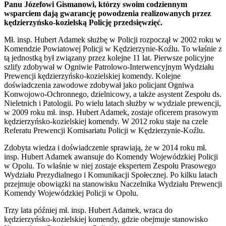
Panu Józefowi Gismanowi, którzy swoim codziennym
wsparciem dają gwarancję powodzenia realizowanych przez
kędzierzyńsko-kozielską Policję przedsięwzięć.
Mł. insp. Hubert Adamek służbę w Policji rozpoczął w 2002 roku w
Komendzie Powiatowej Policji w Kędzierzynie-Koźlu. To właśnie z
tą jednostką był związany przez kolejne 11 lat. Pierwsze policyjne
szlify zdobywał w Ogniwie Patrolowo-Interwencyjnym Wydziału
Prewencji kędzierzyńsko-kozielskiej komendy. Kolejne
doświadczenia zawodowe zdobywał jako policjant Ogniwa
Konwojowo-Ochronnego, dzielnicowy, a także asystent Zespołu ds.
Nieletnich i Patologii. Po wielu latach służby w wydziale prewencji,
w 2009 roku mł. insp. Hubert Adamek, zostaje oficerem prasowym
kędzierzyńsko-kozielskiej komendy. W 2012 roku staje na czele
Referatu Prewencji Komisariatu Policji w Kędzierzynie-Koźlu.
Zdobyta wiedza i doświadczenie sprawiają, że w 2014 roku mł.
insp. Hubert Adamek awansuje do Komendy Wojewódzkiej Policji
w Opolu. To właśnie w niej zostaje ekspertem Zespołu Prasowego
Wydziału Prezydialnego i Komunikacji Społecznej. Po kilku latach
przejmuje obowiązki na stanowisku Naczelnika Wydziału Prewencji
Komendy Wojewódzkiej Policji w Opolu.
Trzy lata później mł. insp. Hubert Adamek, wraca do
kędzierzyńsko-kozielskiej komendy, gdzie obejmuje stanowisko