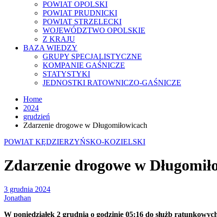
POWIAT OPOLSKI
POWIAT PRUDNICKI
POWIAT STRZELECKI
WOJEWÓDZTWO OPOLSKIE
Z KRAJU
BAZA WIEDZY
GRUPY SPECJALISTYCZNE
KOMPANIE GAŚNICZE
STATYSTYKI
JEDNOSTKI RATOWNICZO-GAŚNICZE
Home
2024
grudzień
Zdarzenie drogowe w Długomiłowicach
POWIAT KĘDZIERZYŃSKO-KOZIELSKI
Zdarzenie drogowe w Długomił
3 grudnia 2024
Jonathan
W poniedziałek 2 grudnia o godzinie 05:16 do służb ratunkowy