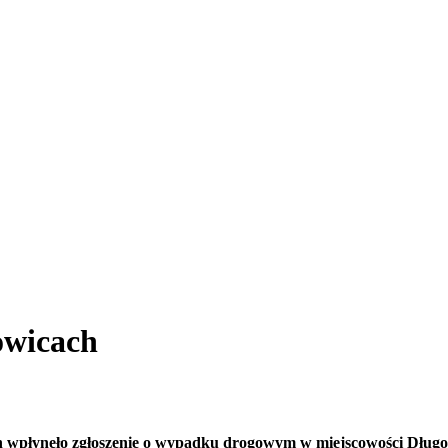
owicach
ch wpłynęło zgłoszenie o wypadku drogowym w miejscowości Długo