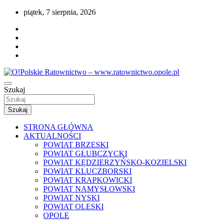
Przejdź
piątek, 7 sierpnia, 2026
do
treści
Portal opolskiego i polskiego ratownictwa.
Szukaj
O!Polskie Ratownictwo – www.ratownictwo
Szukaj
STRONA GŁÓWNA
AKTUALNOŚCI
POWIAT BRZESKI
POWIAT GŁUBCZYCKI
POWIAT KĘDZIERZYŃSKO-KOZIELSKI
POWIAT KLUCZBORSKI
POWIAT KRAPKOWICKI
POWIAT NAMYSŁOWSKI
POWIAT NYSKI
POWIAT OLESKI
OPOLE