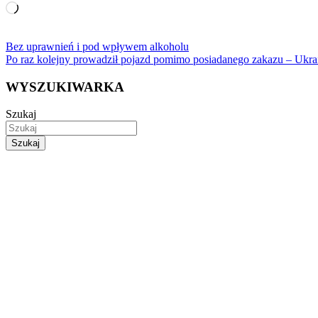
Wczytywanie…
Nawigacja
Bez uprawnień i pod wpływem alkoholu
Po raz kolejny prowadził pojazd pomimo posiadanego zakazu – Ukrai
wpisu
WYSZUKIWARKA
Szukaj
Szukaj