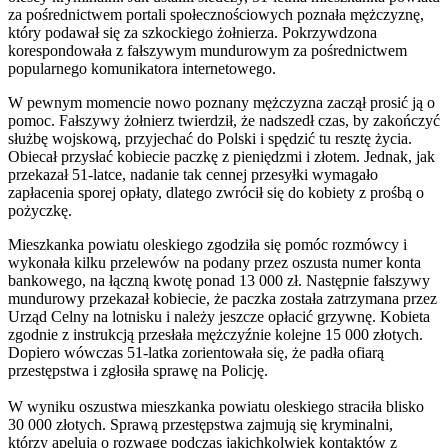
za pośrednictwem portali społecznościowych poznała mężczyznę,
który podawał się za szkockiego żołnierza. Pokrzywdzona
korespondowała z fałszywym mundurowym za pośrednictwem
popularnego komunikatora internetowego.
W pewnym momencie nowo poznany mężczyzna zaczął prosić ją o
pomoc. Fałszywy żołnierz twierdził, że nadszedł czas, by zakończyć
służbę wojskową, przyjechać do Polski i spędzić tu resztę życia.
Obiecał przysłać kobiecie paczkę z pieniędzmi i złotem. Jednak, jak
przekazał 51-latce, nadanie tak cennej przesyłki wymagało
zapłacenia sporej opłaty, dlatego zwrócił się do kobiety z prośbą o
pożyczkę.
Mieszkanka powiatu oleskiego zgodziła się pomóc rozmówcy i
wykonała kilku przelewów na podany przez oszusta numer konta
bankowego, na łączną kwotę ponad 13 000 zł. Następnie fałszywy
mundurowy przekazał kobiecie, że paczka została zatrzymana przez
Urząd Celny na lotnisku i należy jeszcze opłacić grzywnę. Kobieta
zgodnie z instrukcją przesłała mężczyźnie kolejne 15 000 złotych.
Dopiero wówczas 51-latka zorientowała się, że padła ofiarą
przestępstwa i zgłosiła sprawę na Policję.
W wyniku oszustwa mieszkanka powiatu oleskiego straciła blisko
30 000 złotych. Sprawą przestępstwa zajmują się kryminalni,
którzy apelują o rozwagę podczas jakichkolwiek kontaktów z