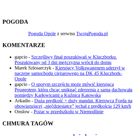
POGODA
Pogoda Opole
z serwisu
TwojaPogoda.pl
KOMENTARZE
gapcio
-
Szczęśliwy finał poszukiwań w Kluczborku.
Poszukiwany od 3 dni mężczyzna wrócił do domu
Marek Szlosarczyk
-
Kierujący Volkswagenem uderzył w
naczepę samochodu ciężarowego na DK 45 Kluczbork-
Opole
gapcio
-
O sporym szczęściu może mówić kierująca
Peugeotem, która chcąc uniknąć zderzenia z sarną dachowała
pomiędzy Karłowicami a Kuźnicą Katowską
Arkadio
-
Duża prędkość = duży mandat. Kierowca Forda na
obowiązującej „pięćdziesiątce” jechał z prędkością 129 km/h
Onslow
-
Pożar w przedszkolu w Niemodlinie
CHMURA TAGÓW