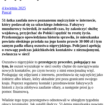
4 kwietnia 2025
Pascal
51-latka zaufała nowo poznanemu mężczyźnie w internecie,
który podawał się za szkockiego żołnierza. Fałszywy
mundurowy twierdził, że nadszedł czas, by zakończyć służbę
wojskową, przyjechać do Polski i spędzić tu resztę życia.
Przekonująco opowiedziana historia sprawiła, że mieszkanka
powiatu oleskiego przelała na jego konto prawie 30 000 zł i tym
samym padła ofiarą oszustwa nigeryjskiego. Policjanci apelują
o rozwagę podczas jakichkolwiek kontaktów z nieznajomymi,
zwłaszcza w sieci!
Oszustwo nigeryjskie to
przestępczy proceder, polegający na
tym, że
oszust wyszukuje w sieci osoby chętne do nawiązywania
nowych kontaktów, po czym tworzy z nimi emocjonalną więź.
Posługując się zdjęciami z internetu, przedstawia się najczęściej jako
żołnierz albo lekarz, który aktualnie jest poza granicami swojego
kraju. Poprzez regularny kontakt i przedstawienie fałszywych
historii z życia zdobywa zaufanie ofiary, a następnie prosi ją o
pomoc finansową.
Właśnie tego typu przestępstwo odnotowali w ubiegłym tygodniu
olescy kryminalni. Jak ustalili śledczy, 51-letnia mieszkanka powiatu