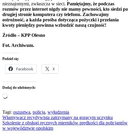
nieznajomymi, zwłaszcza w sieci.
Pamiętajmy, że podczas
rozmów przez internet nigdy nie mamy pewności, kto siedzi po
drugiej stronie komputera czy telefonu. Zachowajmy
ostrożność, a każda prośba dotycząca pożyczki i przelania
kwoty pieniędzy powinna wzbudzić naszą czujność!
Źródło – KPP Olesno
Fot. Archiwum.
Podziel się:
Facebook
X
Dodaj do ulubionych:
Wczytywanie…
Tagi:
oszustwa
,
policja
,
wyłudzenia
Nawigacja
Włamywacz recydywista zatrzymany na gorącym uczynku
Szkolenie z obsługi ręcznych mierników prędkości dla policjantów
wpisu
w województwie opolskim