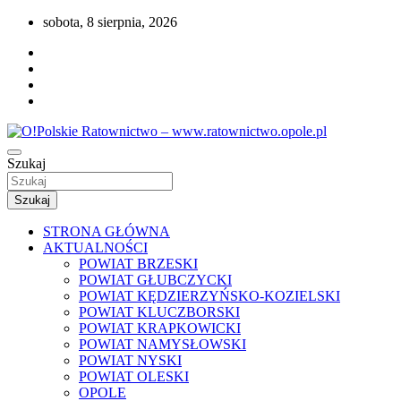
Przejdź
sobota, 8 sierpnia, 2026
do
treści
Portal opolskiego i polskiego ratownictwa.
Szukaj
O!Polskie Ratownictwo –
www.ratownictwo.opole.pl
Szukaj
STRONA GŁÓWNA
AKTUALNOŚCI
POWIAT BRZESKI
POWIAT GŁUBCZYCKI
POWIAT KĘDZIERZYŃSKO-KOZIELSKI
POWIAT KLUCZBORSKI
POWIAT KRAPKOWICKI
POWIAT NAMYSŁOWSKI
POWIAT NYSKI
POWIAT OLESKI
OPOLE