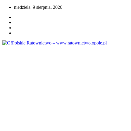
Przejdź
niedziela, 9 sierpnia, 2026
do
treści
Portal opolskiego i polskiego ratownictwa.
O!Polskie Ratownictwo –
www.ratownictwo.opole.pl