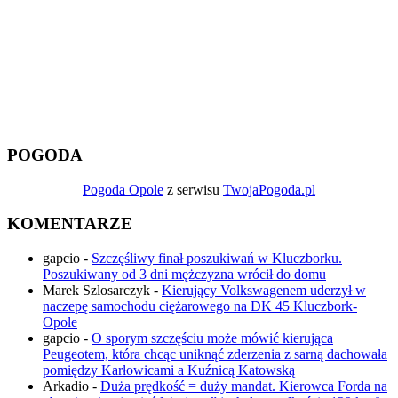
POGODA
Pogoda Opole
z serwisu
TwojaPogoda.pl
KOMENTARZE
gapcio
-
Szczęśliwy finał poszukiwań w Kluczborku.
Poszukiwany od 3 dni mężczyzna wrócił do domu
Marek Szlosarczyk
-
Kierujący Volkswagenem uderzył w
naczepę samochodu ciężarowego na DK 45 Kluczbork-
Opole
gapcio
-
O sporym szczęściu może mówić kierująca
Peugeotem, która chcąc uniknąć zderzenia z sarną dachowała
pomiędzy Karłowicami a Kuźnicą Katowską
Arkadio
-
Duża prędkość = duży mandat. Kierowca Forda na