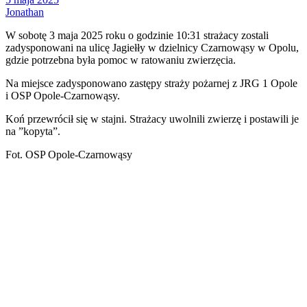
Jonathan
W sobotę 3 maja 2025 roku o godzinie 10:31 strażacy zostali
zadysponowani na ulicę Jagiełły w dzielnicy Czarnowąsy w Opolu,
gdzie potrzebna była pomoc w ratowaniu zwierzęcia.
Na miejsce zadysponowano zastępy straży pożarnej z JRG 1 Opole
i OSP Opole-Czarnowąsy.
Koń przewrócił się w stajni. Strażacy uwolnili zwierzę i postawili je
na ”kopyta”.
Fot. OSP Opole-Czarnowąsy