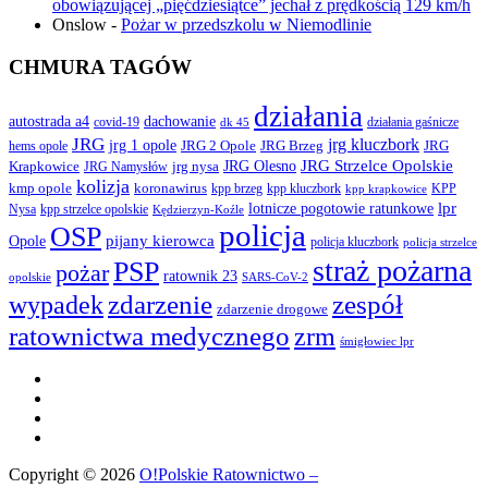
obowiązującej „pięćdziesiątce” jechał z prędkością 129 km/h
Onslow
-
Pożar w przedszkolu w Niemodlinie
CHMURA TAGÓW
działania
autostrada a4
dachowanie
covid-19
działania gaśnicze
dk 45
JRG
jrg kluczbork
jrg 1 opole
JRG 2 Opole
JRG Brzeg
JRG
hems opole
JRG Olesno
JRG Strzelce Opolskie
Krapkowice
jrg nysa
JRG Namysłów
kolizja
koronawirus
kmp opole
kpp brzeg
KPP
kpp kluczbork
kpp krapkowice
lotnicze pogotowie ratunkowe
lpr
Nysa
kpp strzelce opolskie
Kędzierzyn-Koźle
policja
OSP
pijany kierowca
Opole
policja kluczbork
policja strzelce
straż pożarna
PSP
pożar
ratownik 23
opolskie
SARS-CoV-2
zdarzenie
wypadek
zespół
zdarzenie drogowe
ratownictwa medycznego
zrm
śmigłowiec lpr
Copyright © 2026
O!Polskie Ratownictwo –