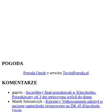
POGODA
Pogoda Opole
z serwisu
TwojaPogoda.pl
KOMENTARZE
gapcio
-
Szczęśliwy finał poszukiwań w Kluczborku.
Poszukiwany od 3 dni mężczyzna wrócił do domu
Marek Szlosarczyk
-
Kierujący Volkswagenem uderzył w
naczepę samochodu ciężarowego na DK 45 Kluczbork-
Opole