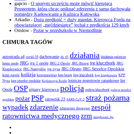
gapcio
-
O sporym szczęściu może mówić kierująca
Peugeotem, która chcąc uniknąć zderzenia z sarną dachowała
pomiędzy Karłowicami a Kuźnicą Katowską
Arkadio
-
Duża prędkość = duży mandat. Kierowca Forda na
obowiązującej „pięćdziesiątce” jechał z prędkością 129 km/h
Onslow
-
Pożar w przedszkolu w Niemodlinie
CHMURA TAGÓW
działania
autostrada a4
dachowanie
covid-19
działania gaśnicze
dk 45
JRG
jrg kluczbork
jrg 1 opole
JRG 2 Opole
JRG Brzeg
JRG
hems opole
JRG Olesno
JRG Strzelce Opolskie
Krapkowice
jrg nysa
JRG Namysłów
kolizja
koronawirus
kmp opole
kpp brzeg
KPP
kpp kluczbork
kpp krapkowice
lotnicze pogotowie ratunkowe
lpr
Nysa
kpp strzelce opolskie
Kędzierzyn-Koźle
policja
OSP
pijany kierowca
Opole
policja kluczbork
policja strzelce
straż pożarna
PSP
pożar
ratownik 23
opolskie
SARS-CoV-2
zdarzenie
wypadek
zespół
zdarzenie drogowe
ratownictwa medycznego
zrm
śmigłowiec lpr