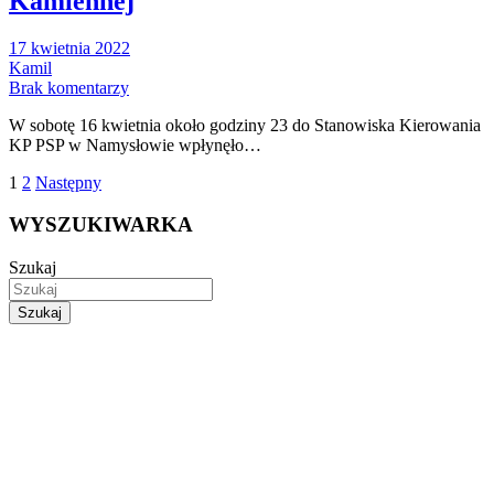
Kamiennej
17 kwietnia 2022
Kamil
Brak komentarzy
W sobotę 16 kwietnia około godziny 23 do Stanowiska Kierowania
KP PSP w Namysłowie wpłynęło…
Stronicowanie
1
2
Następny
wpisów
WYSZUKIWARKA
Szukaj
Szukaj