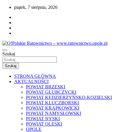
Przejdź
piątek, 7 sierpnia, 2026
do
treści
Portal opolskiego i polskiego ratownictwa.
Szukaj
O!Polskie Ratownictwo –
www.ratownictwo.opole.pl
Szukaj
STRONA GŁÓWNA
AKTUALNOŚCI
POWIAT BRZESKI
POWIAT GŁUBCZYCKI
POWIAT KĘDZIERZYŃSKO-KOZIELSKI
POWIAT KLUCZBORSKI
POWIAT KRAPKOWICKI
POWIAT NAMYSŁOWSKI
POWIAT NYSKI
POWIAT OLESKI
OPOLE