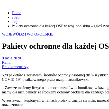
Home
2020
maj
Pakiety ochronne dla każdej OSP w woj. opolskim – zgłoś swoj
WOJEWÓDZTWO OPOLSKIE
Pakiety ochronne dla każdej OSP
9 maja 2020
Kamil
Brak komentarzy
528 pakietów z zestawami środków ochrony osobistej dla wszystkich
COVID-19”, realizowanego przez urząd marszałkowski.
– Zawsze możemy liczyć na pomoc strażaków ochotników, w każdej, n
mamy dla nich pakiety ze środkami ochrony osobistej dla każdego o
W zestawach, kupionych w ramach projektu, znajdą się m.in. maseczki
oraz ozonator.