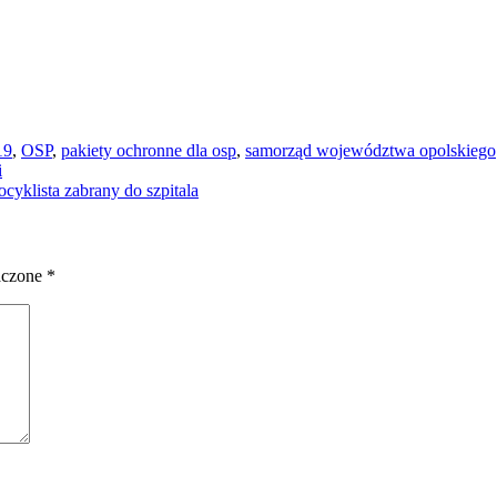
19
,
OSP
,
pakiety ochronne dla osp
,
samorząd województwa opolskiego
i
cyklista zabrany do szpitala
aczone
*