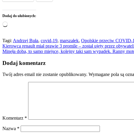
Dodaj do ulubionych:
Wczytywanie…
Tagi:
Andrzej Buła
,
covid-19
,
marszałek
,
Opolskie przeciw COVID-
Nawigacja
Kierowca renault miał prawie 3 promile – został ujęty przez obywatel
Minęła doba, to samo miejsce, kolejny taki sam wypadek. Ranny moto
wpisu
Dodaj komentarz
Twój adres email nie zostanie opublikowany.
Wymagane pola są ozn
Komentarz
*
Nazwa
*