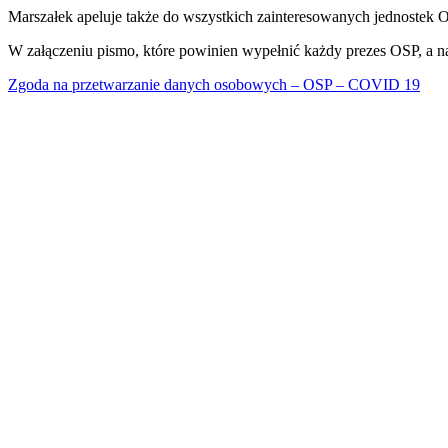
Marszałek apeluje także do wszystkich zainteresowanych jednostek OS
W załączeniu pismo, które powinien wypełnić każdy prezes OSP, a na
Zgoda na przetwarzanie danych osobowych – OSP – COVID 19