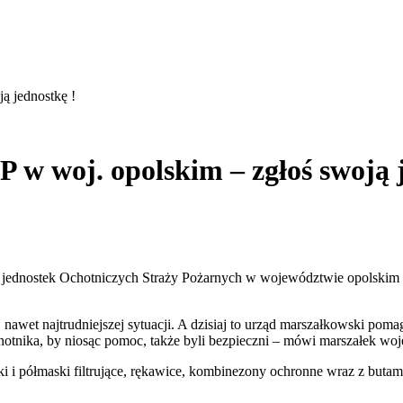
ą jednostkę !
 w woj. opolskim – zgłoś swoją 
 jednostek Ochotniczych Straży Pożarnych w województwie opolskim –
awet najtrudniejszej sytuacji. A dzisiaj to urząd marszałkowski pom
chotnika, by niosąc pomoc, także byli bezpieczni – mówi marszałek w
 i półmaski filtrujące, rękawice, kombinezony ochronne wraz z butami