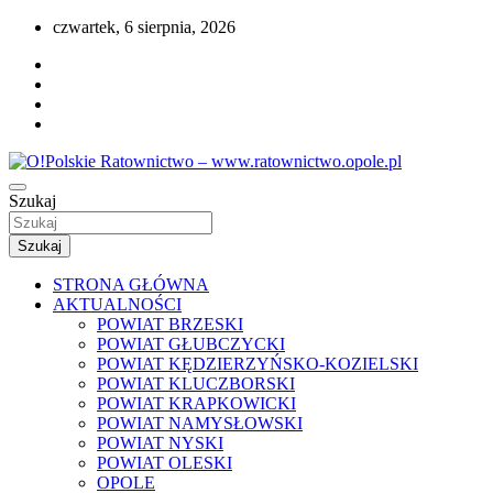
Przejdź
czwartek, 6 sierpnia, 2026
do
treści
Portal opolskiego i polskiego ratownictwa.
Szukaj
O!Polskie Ratownictwo – www.ratownictwo
Szukaj
STRONA GŁÓWNA
AKTUALNOŚCI
POWIAT BRZESKI
POWIAT GŁUBCZYCKI
POWIAT KĘDZIERZYŃSKO-KOZIELSKI
POWIAT KLUCZBORSKI
POWIAT KRAPKOWICKI
POWIAT NAMYSŁOWSKI
POWIAT NYSKI
POWIAT OLESKI
OPOLE