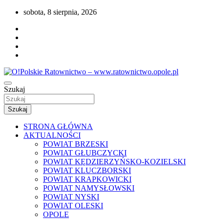
Przejdź
sobota, 8 sierpnia, 2026
do
treści
Portal opolskiego i polskiego ratownictwa.
Szukaj
O!Polskie Ratownictwo – www.ratownictwo
Szukaj
STRONA GŁÓWNA
AKTUALNOŚCI
POWIAT BRZESKI
POWIAT GŁUBCZYCKI
POWIAT KĘDZIERZYŃSKO-KOZIELSKI
POWIAT KLUCZBORSKI
POWIAT KRAPKOWICKI
POWIAT NAMYSŁOWSKI
POWIAT NYSKI
POWIAT OLESKI
OPOLE