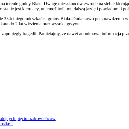
 na terenie gminy Biała. Uwagę mieszkańców zwrócił na siebie kierując
tanie jest kierujący, uniemożliwili mu dalszą jazdę i powiadomili pol
 33-letniego mieszkańca gminy Biała. Dodatkowo po sprawdzeniu w po
u kara do 2 lat więzienia oraz wysoka grzywna.
apobiegły tragedii. Pamiętajmy, że nawet anonimowa informacja przek
olejnych pięciu ozdrowieńców
ostkę !