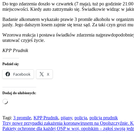
Do tego zdarzenia doszło w czwartek (7 maja), tuż po godzinie 21:00
miejscowości. Kiedy auto zatrzymało się. Świadkowie widząc w jakim s
Badanie alkomatem wykazało prawie 3 promile alkoholu w organizmie
jazdy. Jego dalszym losem zajmie się teraz sąd. Za taki czyn grozi m
Wzorowa reakcja i postawa świadków zdarzenia najprawdopodobniej z
uratować czyjeś życie.
KPP Prudnik
Podziel się:
Facebook
X
Dodaj do ulubionych:
Wczytywanie…
Tagi:
3 promile
,
KPP Prudnik
,
pijany
,
policja
,
policja prudnik
Nawigacja
Trzy nowe przypadki zakażenia koronawirusem na Opolszczyźnie. K
Pakiety ochronne dla każdej OSP w woj. opolskim – zgłoś swoją jedn
wpisu