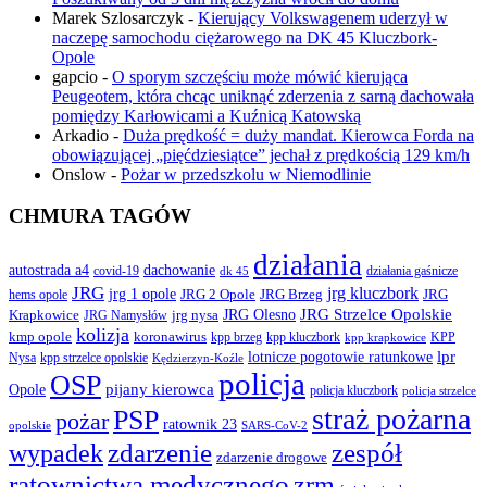
Marek Szlosarczyk
-
Kierujący Volkswagenem uderzył w
naczepę samochodu ciężarowego na DK 45 Kluczbork-
Opole
gapcio
-
O sporym szczęściu może mówić kierująca
Peugeotem, która chcąc uniknąć zderzenia z sarną dachowała
pomiędzy Karłowicami a Kuźnicą Katowską
Arkadio
-
Duża prędkość = duży mandat. Kierowca Forda na
obowiązującej „pięćdziesiątce” jechał z prędkością 129 km/h
Onslow
-
Pożar w przedszkolu w Niemodlinie
CHMURA TAGÓW
działania
autostrada a4
dachowanie
covid-19
działania gaśnicze
dk 45
JRG
jrg kluczbork
jrg 1 opole
JRG 2 Opole
JRG Brzeg
JRG
hems opole
JRG Olesno
JRG Strzelce Opolskie
Krapkowice
jrg nysa
JRG Namysłów
kolizja
koronawirus
kmp opole
kpp brzeg
KPP
kpp kluczbork
kpp krapkowice
lotnicze pogotowie ratunkowe
lpr
Nysa
kpp strzelce opolskie
Kędzierzyn-Koźle
policja
OSP
pijany kierowca
Opole
policja kluczbork
policja strzelce
straż pożarna
PSP
pożar
ratownik 23
opolskie
SARS-CoV-2
zdarzenie
wypadek
zespół
zdarzenie drogowe
ratownictwa medycznego
zrm