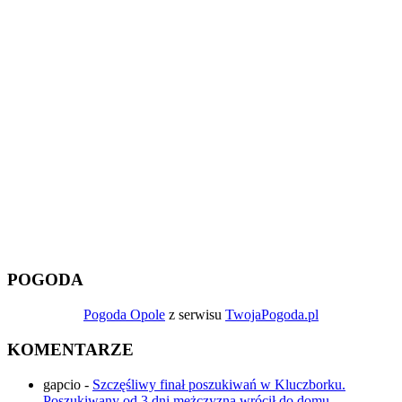
POGODA
Pogoda Opole
z serwisu
TwojaPogoda.pl
KOMENTARZE
gapcio
-
Szczęśliwy finał poszukiwań w Kluczborku.
Poszukiwany od 3 dni mężczyzna wrócił do domu