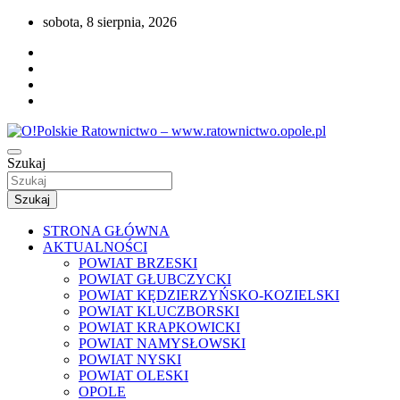
Przejdź
sobota, 8 sierpnia, 2026
do
treści
Portal opolskiego i polskiego ratownictwa.
Szukaj
O!Polskie Ratownictwo –
www.ratownictwo.opole.pl
Szukaj
STRONA GŁÓWNA
AKTUALNOŚCI
POWIAT BRZESKI
POWIAT GŁUBCZYCKI
POWIAT KĘDZIERZYŃSKO-KOZIELSKI
POWIAT KLUCZBORSKI
POWIAT KRAPKOWICKI
POWIAT NAMYSŁOWSKI
POWIAT NYSKI
POWIAT OLESKI
OPOLE