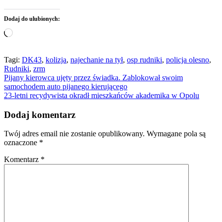
Dodaj do ulubionych:
Wczytywanie…
Tagi:
DK43
,
kolizja
,
najechanie na tył
,
osp rudniki
,
policja olesno
,
Rudniki
,
zrm
Nawigacja
Pijany kierowca ujęty przez świadka. Zablokował swoim
samochodem auto pijanego kierującego
wpisu
23-letni recydywista okradł mieszkańców akademika w Opolu
Dodaj komentarz
Twój adres email nie zostanie opublikowany.
Wymagane pola są
oznaczone
*
Komentarz
*