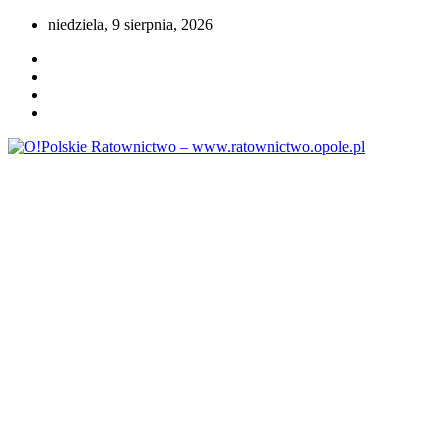
Przejdź
niedziela, 9 sierpnia, 2026
do
treści
Portal opolskiego i polskiego ratownictwa.
O!Polskie Ratownictwo –
www.ratownictwo.opole.pl