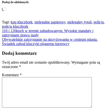
Dodaj do ulubionych:
Wczytywanie…
Tagi:
kpp kluczbork
,
nielegalne papierosy
,
nielegalny tytoń
,
policja
,
policja kluczbork
Nawigacja
110 i 120km/h w terenie zabudowanym. Wysokie mandaty i
zatrzymane prawa jazdy
wpisu
Obywatelskie zatrzymanie na skrzyżowaniu w centrum miasta.
Świadek zabrał kluczyki pijanemu kierowcy
Dodaj komentarz
Twój adres email nie zostanie opublikowany.
Wymagane pola są
oznaczone
*
Komentarz
*