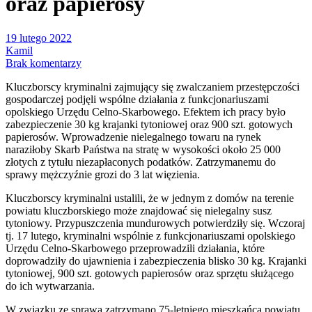
oraz papierosy
19 lutego 2022
Kamil
Brak komentarzy
Kluczborscy kryminalni zajmujący się zwalczaniem przestępczości
gospodarczej podjęli wspólne działania z funkcjonariuszami
opolskiego Urzędu Celno-Skarbowego. Efektem ich pracy było
zabezpieczenie 30 kg krajanki tytoniowej oraz 900 szt. gotowych
papierosów. Wprowadzenie nielegalnego towaru na rynek
naraziłoby Skarb Państwa na stratę w wysokości około 25 000
złotych z tytułu niezapłaconych podatków. Zatrzymanemu do
sprawy mężczyźnie grozi do 3 lat więzienia.
Kluczborscy kryminalni ustalili, że w jednym z domów na terenie
powiatu kluczborskiego może znajdować się nielegalny susz
tytoniowy. Przypuszczenia mundurowych potwierdziły się. Wczoraj
tj. 17 lutego, kryminalni wspólnie z funkcjonariuszami opolskiego
Urzędu Celno-Skarbowego przeprowadzili działania, które
doprowadziły do ujawnienia i zabezpieczenia blisko 30 kg. Krajanki
tytoniowej, 900 szt. gotowych papierosów oraz sprzętu służącego
do ich wytwarzania.
W związku ze sprawą zatrzymano 75-letniego mieszkańca powiatu