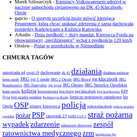
Marek Szlosarczyk
-
Kierujący Volkswagenem uderzył w
naczepę samochodu ciężarowego na DK 45 Kluczbork-
Opole
gapcio
-
O sporym szczęściu może mówić kierująca
Peugeotem, która chcąc uniknąć zderzenia z sarną dachowała
pomiędzy Karłowicami a Kuźnicą Katowską
Arkadio
-
Duża prędkość = duży mandat. Kierowca Forda na
obowiązującej „pięćdziesiątce” jechał z prędkością 129 km/h
Onslow
-
Pożar w przedszkolu w Niemodlinie
CHMURA TAGÓW
działania
autostrada a4
dachowanie
covid-19
działania gaśnicze
dk 45
JRG
jrg kluczbork
jrg 1 opole
JRG 2 Opole
JRG Brzeg
JRG
hems opole
JRG Olesno
JRG Strzelce Opolskie
Krapkowice
jrg nysa
JRG Namysłów
kolizja
koronawirus
kmp opole
kpp brzeg
KPP
kpp kluczbork
kpp krapkowice
lotnicze pogotowie ratunkowe
lpr
Nysa
kpp strzelce opolskie
Kędzierzyn-Koźle
policja
OSP
pijany kierowca
Opole
policja kluczbork
policja strzelce
straż pożarna
PSP
pożar
ratownik 23
opolskie
SARS-CoV-2
zdarzenie
wypadek
zespół
zdarzenie drogowe
ratownictwa medycznego
zrm
śmigłowiec lpr