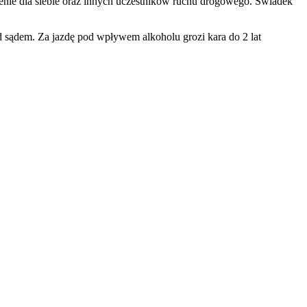
enie dla siebie oraz innych uczestników ruchu drogowego. Świadek
sądem. Za jazdę pod wpływem alkoholu grozi kara do 2 lat