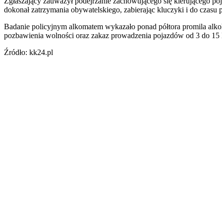
Zgłaszający zauważył podejrzanie zachowującego się kierującego po
dokonał zatrzymania obywatelskiego, zabierając kluczyki i do czasu 
Badanie policyjnym alkomatem wykazało ponad półtora promila alko
pozbawienia wolności oraz zakaz prowadzenia pojazdów od 3 do 15 l
Źródło: kk24.pl