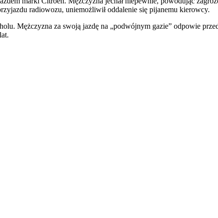
jazdem marki Citroen. Mężczyzna jechał niepewnie, powodując zagroż
przyjazdu radiowozu, uniemożliwił oddalenie się pijanemu kierowcy.
holu. Mężczyzna za swoją jazdę na „podwójnym gazie” odpowie przed 
at.