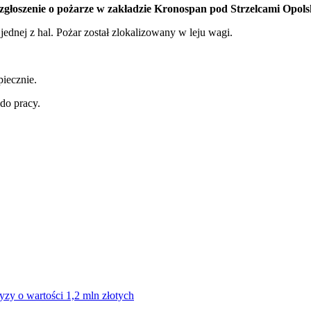
zgłoszenie o pożarze w zakładzie Kronospan pod Strzelcami Opols
jednej z hal. Pożar został zlokalizowany w leju wagi.
piecznie.
do pracy.
yzy o wartości 1,2 mln złotych