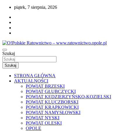
Przejdź
piątek, 7 sierpnia, 2026
do
treści
Portal opolskiego i polskiego ratownictwa.
Szukaj
O!Polskie Ratownictwo – www.ratownictwo
Szukaj
STRONA GŁÓWNA
AKTUALNOŚCI
POWIAT BRZESKI
POWIAT GŁUBCZYCKI
POWIAT KĘDZIERZYŃSKO-KOZIELSKI
POWIAT KLUCZBORSKI
POWIAT KRAPKOWICKI
POWIAT NAMYSŁOWSKI
POWIAT NYSKI
POWIAT OLESKI
OPOLE