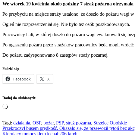
We wtorek 19 kwietnia około godziny 7 straż pożarna otrzymała 
Po przybyciu na miejsce straży ustalono, że doszło do pożaru wagi w 
Ogień nie rozprzestrzeniał się. Nie było tez osób poszkodowanych.
Pracownicy hali, w której doszło do pożaru wagi ewakuowali się bez
Po ugaszeniu pożaru przez strażaków pracownicy będą mogli wrócić 
Do pożaru zadysponowano 8 zastępów straży pożarnej.
Podziel się:
Facebook
X
Dodaj do ulubionych:
Wczytywanie…
Tagi:
działania
,
OSP
,
pożar
,
PSP
,
straż pożarna
,
Strzelce Opolskie
Nawigacja
Przekroczył busem prędkość. Okazało się, że przewoził tytoń bez akc
Kierujący motocyklem jechał 206 km/h