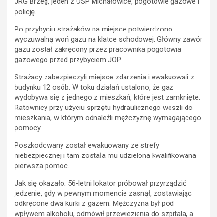
JRG Brzeg, jeden z OSP Michałowice, pogotowie gazowe i
policję.
Po przybyciu strażaków na miejsce potwierdzono
wyczuwalną woń gazu na klatce schodowej. Główny zawór
gazu został zakręcony przez pracownika pogotowia
gazowego przed przybyciem JOP.
Strażacy zabezpieczyli miejsce zdarzenia i ewakuowali z
budynku 12 osób. W toku działań ustalono, że gaz
wydobywa się z jednego z mieszkań, które jest zamknięte.
Ratownicy przy użyciu sprzętu hydraulicznego weszli do
mieszkania, w którym odnaleźli mężczyznę wymagającego
pomocy.
Poszkodowany został ewakuowany ze strefy
niebezpiecznej i tam została mu udzielona kwalifikowana
pierwsza pomoc.
Jak się okazało, 56-letni lokator próbował przyrządzić
jedzenie, gdy w pewnym momencie zasnął, zostawiając
odkręcone dwa kurki z gazem. Mężczyzna był pod
wpływem alkoholu, odmówił przewiezienia do szpitala, a