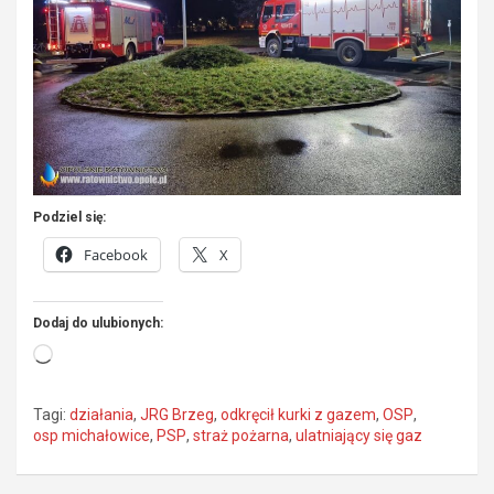
Podziel się:
Facebook
X
Dodaj do ulubionych:
Wczytywanie…
Tagi:
działania
,
JRG Brzeg
,
odkręcił kurki z gazem
,
OSP
,
osp michałowice
,
PSP
,
straż pożarna
,
ulatniający się gaz