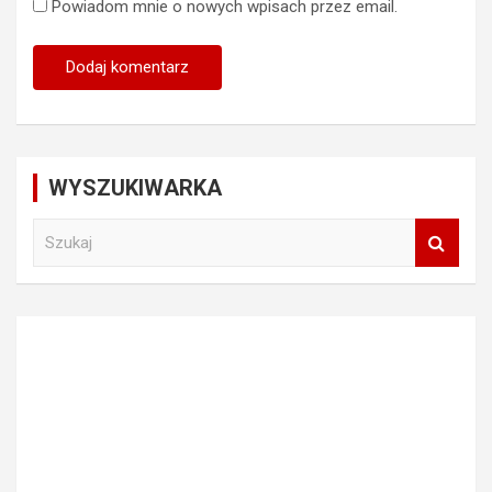
Powiadom mnie o nowych wpisach przez email.
WYSZUKIWARKA
S
z
u
k
a
j