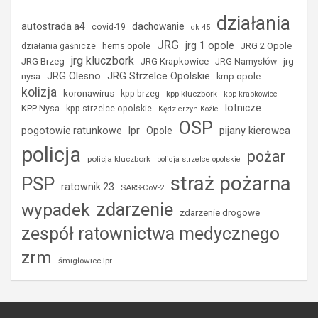
działania
autostrada a4
dachowanie
covid-19
dk 45
JRG
jrg 1 opole
hems opole
JRG 2 Opole
działania gaśnicze
jrg kluczbork
JRG Brzeg
JRG Krapkowice
jrg
JRG Namysłów
JRG Strzelce Opolskie
JRG Olesno
nysa
kmp opole
kolizja
koronawirus
kpp brzeg
kpp kluczbork
kpp krapkowice
lotnicze
KPP Nysa
kpp strzelce opolskie
Kędzierzyn-Koźle
OSP
lpr
pijany kierowca
pogotowie ratunkowe
Opole
policja
pożar
policja kluczbork
policja strzelce opolskie
straż pożarna
PSP
ratownik 23
SARS-CoV-2
zdarzenie
wypadek
zdarzenie drogowe
zespół ratownictwa medycznego
zrm
śmigłowiec lpr