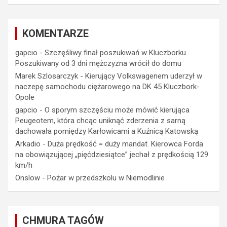
KOMENTARZE
gapcio
-
Szczęśliwy finał poszukiwań w Kluczborku.
Poszukiwany od 3 dni mężczyzna wrócił do domu
Marek Szlosarczyk
-
Kierujący Volkswagenem uderzył w
naczepę samochodu ciężarowego na DK 45 Kluczbork-
Opole
gapcio
-
O sporym szczęściu może mówić kierująca
Peugeotem, która chcąc uniknąć zderzenia z sarną
dachowała pomiędzy Karłowicami a Kuźnicą Katowską
Arkadio
-
Duża prędkość = duży mandat. Kierowca Forda
na obowiązującej „pięćdziesiątce” jechał z prędkością 129
km/h
Onslow
-
Pożar w przedszkolu w Niemodlinie
CHMURA TAGÓW