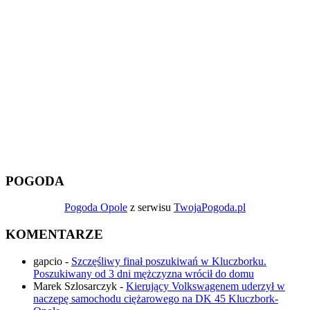
POGODA
Pogoda Opole
z serwisu
TwojaPogoda.pl
KOMENTARZE
gapcio
-
Szczęśliwy finał poszukiwań w Kluczborku.
Poszukiwany od 3 dni mężczyzna wrócił do domu
Marek Szlosarczyk
-
Kierujący Volkswagenem uderzył w
naczepę samochodu ciężarowego na DK 45 Kluczbork-