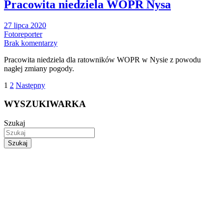
Pracowita niedziela WOPR Nysa
27 lipca 2020
Fotoreporter
Brak komentarzy
Pracowita niedziela dla ratowników WOPR w Nysie z powodu
nagłej zmiany pogody.
Stronicowanie
1
2
Następny
wpisów
WYSZUKIWARKA
Szukaj
Szukaj