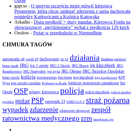
Opole
gapcio
-
O sporym szczęściu może mówić kierująca
Peugeotem, która chcąc uniknąć zderzenia z sarną dachowała
pomiędzy Karłowicami a Kuźnicą Katowską
Arkadio
-
Duża prędkość = duży mandat. Kierowca Forda na
obowiązującej „pięćdziesiątce” jechał z prędkością 129 km/h
Onslow
-
Pożar w przedszkolu w Niemodlinie
CHMURA TAGÓW
działania
autostrada a4
dachowanie
covid-19
działania gaśnicze
dk 45
JRG
jrg kluczbork
jrg 1 opole
JRG 2 Opole
JRG Brzeg
JRG
hems opole
JRG Olesno
JRG Strzelce Opolskie
Krapkowice
jrg nysa
JRG Namysłów
kolizja
koronawirus
kmp opole
kpp brzeg
KPP
kpp kluczbork
kpp krapkowice
lotnicze pogotowie ratunkowe
lpr
Nysa
kpp strzelce opolskie
Kędzierzyn-Koźle
policja
OSP
pijany kierowca
Opole
policja kluczbork
policja strzelce
straż pożarna
PSP
pożar
ratownik 23
opolskie
SARS-CoV-2
zdarzenie
wypadek
zespół
zdarzenie drogowe
ratownictwa medycznego
zrm
śmigłowiec lpr