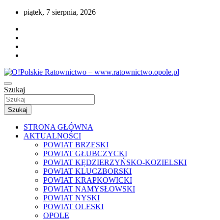
Przejdź
piątek, 7 sierpnia, 2026
do
treści
Portal opolskiego i polskiego ratownictwa.
Szukaj
O!Polskie Ratownictwo –
www.ratownictwo.opole.pl
Szukaj
STRONA GŁÓWNA
AKTUALNOŚCI
POWIAT BRZESKI
POWIAT GŁUBCZYCKI
POWIAT KĘDZIERZYŃSKO-KOZIELSKI
POWIAT KLUCZBORSKI
POWIAT KRAPKOWICKI
POWIAT NAMYSŁOWSKI
POWIAT NYSKI
POWIAT OLESKI
OPOLE