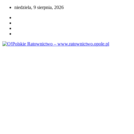
Przejdź
niedziela, 9 sierpnia, 2026
do
treści
Portal opolskiego i polskiego ratownictwa.
O!Polskie Ratownictwo –
www.ratownictwo.opole.pl