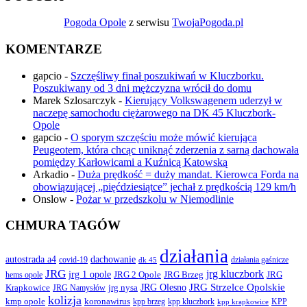
Pogoda Opole
z serwisu
TwojaPogoda.pl
KOMENTARZE
gapcio
-
Szczęśliwy finał poszukiwań w Kluczborku.
Poszukiwany od 3 dni mężczyzna wrócił do domu
Marek Szlosarczyk
-
Kierujący Volkswagenem uderzył w
naczepę samochodu ciężarowego na DK 45 Kluczbork-
Opole
gapcio
-
O sporym szczęściu może mówić kierująca
Peugeotem, która chcąc uniknąć zderzenia z sarną dachowała
pomiędzy Karłowicami a Kuźnicą Katowską
Arkadio
-
Duża prędkość = duży mandat. Kierowca Forda na
obowiązującej „pięćdziesiątce” jechał z prędkością 129 km/h
Onslow
-
Pożar w przedszkolu w Niemodlinie
CHMURA TAGÓW
działania
autostrada a4
dachowanie
covid-19
działania gaśnicze
dk 45
JRG
jrg kluczbork
jrg 1 opole
JRG 2 Opole
JRG Brzeg
JRG
hems opole
JRG Olesno
JRG Strzelce Opolskie
Krapkowice
jrg nysa
JRG Namysłów
kolizja
koronawirus
kmp opole
kpp brzeg
KPP
kpp kluczbork
kpp krapkowice